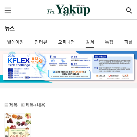
뉴스
웰에이징
인터뷰
오피니언
컬쳐
특집
피플
제목
제목+내용