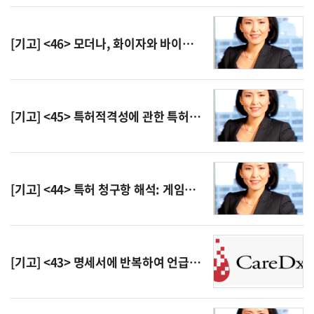
[기고] <46> 모더나, 화이자와 바이오엔테크에 대해 특허 침해 소송 시작
[기고] <45> 특허적격성에 관한 특허법 개정안 상정
[기고] <44> 특허 청구항 해석: 게임의 모든 것?
[기고] <43> 명세서에 반복하여 언급된 “공지된 기술을 이용하여 발명을 실시할 수 있다” 때문에 cfDNA 검출을 이용한 신장 이식 거부를 검출하는 방법의 특허 적격성 부정