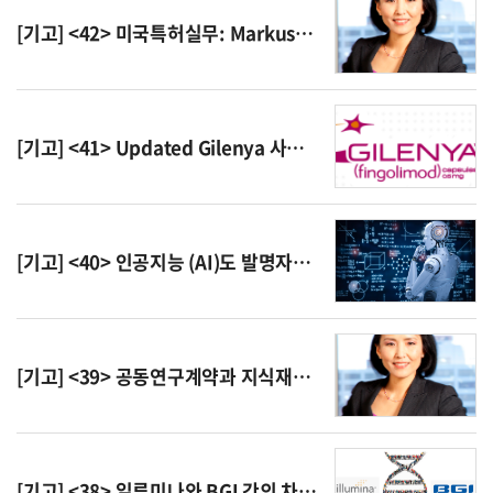
[기고] <42> 미국특허실무: Markush claiming practice
[기고] <41> Updated Gilenya 사례 - 재심판결
[기고] <40> 인공지능 (AI)도 발명자가 될 수 있을까?
[기고] <39> 공동연구계약과 지식재산권 이슈 – BASF Plant Sci., LP v. CSIRO 사례
[기고] <38> 일루미나와 BGI 간의 차세대 게놈 시퀀싱 특허 전쟁