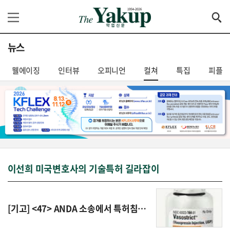
뉴스
웰에이징
인터뷰
오피니언
컬쳐
특집
피플
이선희 미국변호사의 기술특허 길라잡이
[기고] <47> ANDA 소송에서 특허침해 여부는 ANDA 서류에 기재된 정보에 기초하여 판단 - 바소스트릭트 (Vasostrict(R)) 케이스