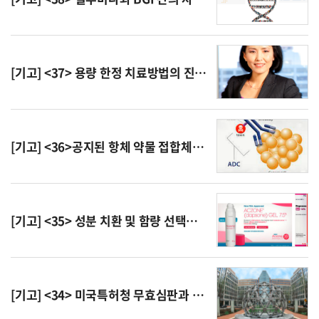
[기고] <37> 용량 한정 치료방법의 진보성 (Tecfidera® 사례)
[기고] <36>공지된 항체 약물 접합체(antibody drug conjugate)를 이용한 용량용법의 진보성
[기고] <35> 성분 치환 및 함량 선택에 대한 진보성 (Aczone® 사례)
[기고] <34> 미국특허청 무효심판과 법원에서의 침해 소송