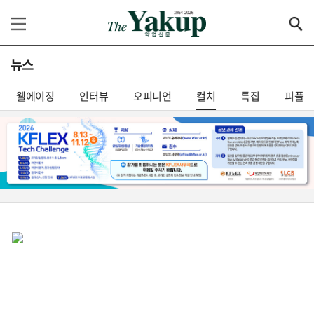
뉴스
웰에이징
인터뷰
오피니언
컬쳐
특집
피플