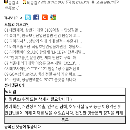
공감
4
비공감
0
프린트하기
메일보내기
스크랩하기
목록보기
오늘의 헤드라인
01
대원제약, 상반기 매출 3109억원… 만성질환·...
02
복지부, 한국보건산업진흥원 신임 원장에 고...
03
파마리서치, 상반기 역대 최대 실적…수출 47...
04
바이오솔루션-국립호남권생물자원관, 생물자...
05
리가켐바이오,ADC 항암제 'LNCB74' 단독개발...
06
“한미그룹,전문경영인 체제 단단히 구축..매...
07
서울대 의과대학 이승훈 교수 개발 ‘CX213’,...
08
테고사이언스 "TPX-121 임상 1상 주름개선 6...
09
GC녹십자,mRNA 백신 정밀 분석 기술 확보 .....
10
수젠텍, 정량면역분석 POCT 플랫폼 캐나다 ...
전체댓글
0
개
등록된 댓글이 없습니다.