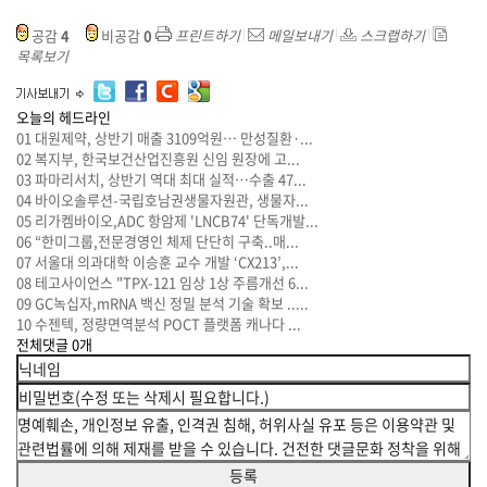
공감
4
비공감
0
프린트하기
메일보내기
스크랩하기
목록보기
오늘의 헤드라인
01
대원제약, 상반기 매출 3109억원… 만성질환·...
02
복지부, 한국보건산업진흥원 신임 원장에 고...
03
파마리서치, 상반기 역대 최대 실적…수출 47...
04
바이오솔루션-국립호남권생물자원관, 생물자...
05
리가켐바이오,ADC 항암제 'LNCB74' 단독개발...
06
“한미그룹,전문경영인 체제 단단히 구축..매...
07
서울대 의과대학 이승훈 교수 개발 ‘CX213’,...
08
테고사이언스 "TPX-121 임상 1상 주름개선 6...
09
GC녹십자,mRNA 백신 정밀 분석 기술 확보 .....
10
수젠텍, 정량면역분석 POCT 플랫폼 캐나다 ...
전체댓글
0
개