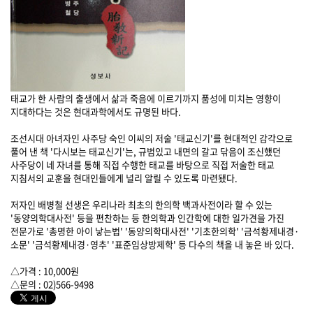
태교가 한 사람의 출생에서 삶과 죽음에 이르기까지 품성에 미치는 영향이
지대하다는 것은 현대과학에서도 규명된 바다.
조선시대 아녀자인 사주당 숙인 이씨의 저술 '태교신기'를 현대적인 감각으로
풀어 낸 책 '다시보는 태교신기'는, 규범있고 내면의 갈고 닦음이 조신했던
사주당이 네 자녀를 통해 직접 수행한 태교를 바탕으로 직접 저술한 태교
지침서의 교훈을 현대인들에게 널리 알릴 수 있도록 마련됐다.
저자인 배병철 선생은 우리나라 최초의 한의학 백과사전이라 할 수 있는
'동양의학대사전' 등을 편찬하는 등 한의학과 인간학에 대한 일가견을 가진
전문가로 '총명한 아이 낳는법' '동양의학대사전' '기초한의학' '금석황제내경·
소문' '금석황제내경·영추' '표준임상방제학' 등 다수의 책을 내 놓은 바 있다.
△가격 : 10,000원
△문의 : 02)566-9498