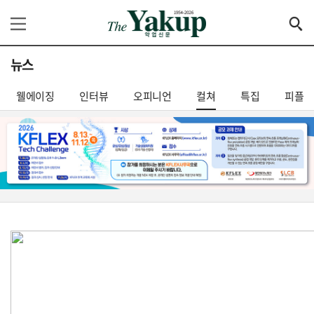
뉴스
웰에이징
인터뷰
오피니언
컬쳐
특집
피플