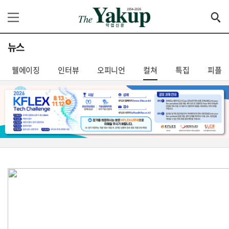
뉴스
웰에이징
인터뷰
오피니언
컬쳐
특집
피플