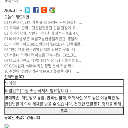
목록보기
오늘의 헤드라인
01
대원제약, 상반기 매출 3109억원… 만성질환·...
02
복지부, 한국보건산업진흥원 신임 원장에 고...
03
파마리서치, 상반기 역대 최대 실적…수출 47...
04
바이오솔루션-국립호남권생물자원관, 생물자...
05
리가켐바이오,ADC 항암제 'LNCB74' 단독개발...
06
“한미그룹,전문경영인 체제 단단히 구축..매...
07
서울대 의과대학 이승훈 교수 개발 ‘CX213’,...
08
테고사이언스 "TPX-121 임상 1상 주름개선 6...
09
GC녹십자,mRNA 백신 정밀 분석 기술 확보 .....
10
수젠텍, 정량면역분석 POCT 플랫폼 캐나다 ...
전체댓글
0
개
등록된 댓글이 없습니다.