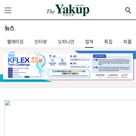
뉴스
웰에이징
인터뷰
오피니언
컬쳐
특집
피플