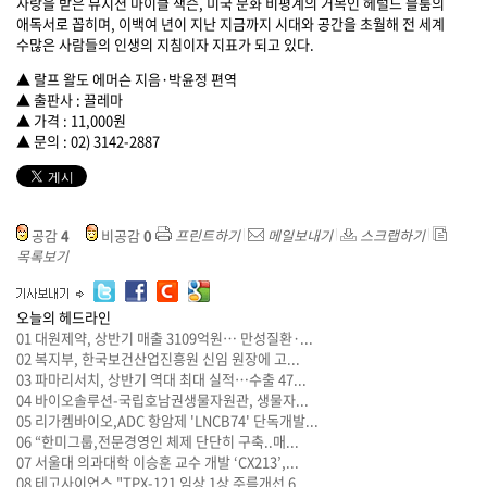
사랑을 받은 뮤지션 마이클 잭슨, 미국 문화 비평계의 거목인 헤럴드 블룸의
애독서로 꼽히며, 이백여 년이 지난 지금까지 시대와 공간을 초월해 전 세계
수많은 사람들의 인생의 지침이자 지표가 되고 있다.
▲ 랄프 왈도 에머슨 지음·박윤정 편역
▲ 출판사 : 끌레마
▲ 가격 : 11,000원
▲ 문의 : 02) 3142-2887
공감
4
비공감
0
프린트하기
메일보내기
스크랩하기
목록보기
오늘의 헤드라인
01
대원제약, 상반기 매출 3109억원… 만성질환·...
02
복지부, 한국보건산업진흥원 신임 원장에 고...
03
파마리서치, 상반기 역대 최대 실적…수출 47...
04
바이오솔루션-국립호남권생물자원관, 생물자...
05
리가켐바이오,ADC 항암제 'LNCB74' 단독개발...
06
“한미그룹,전문경영인 체제 단단히 구축..매...
07
서울대 의과대학 이승훈 교수 개발 ‘CX213’,...
08
테고사이언스 "TPX-121 임상 1상 주름개선 6...