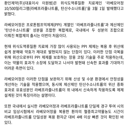
환인제약(주)(대표이사 이원범)은 위식도역류질환 치료제인 ‘라베모어정
10/500밀리그램(라베프라졸나트륨, 탄산수소나트륨)’을 3월 1일 발매했다고
밝혔다.
라베모어정은 프로톤펌프억제제(PPI) 계열인 ‘라베프라졸나트륨’과 제산제인
'탄산수소나트륨' 성분을 조합한 복합제로, 국내에서 두 성분의 조합으로
이뤄진 복합제의 출시는 이번이 처음이다.
현재 위식도역류질환 치료에 가장 많이 사용되는 PPI 제제는 복용 후 위산에
쉽게 분해돼 약효가 제대로 발현되지 않는 단점이 있다. 이러한 단점 극복을
위해 위산으로부터 PPI 제제를 보호하는 장용 코팅 기술을 주로 적용하는데,
이는 약물의 효과가 소장에 도달하고 나서야 발현돼 신속한 효과를 기대하기
어려운 측면이 있다.
라베모어정은 이러한 단점을 보완하기 위해 산성 및 수분 환경에서 안정성을
개선하는 기술을 적용했으며, 동시에 제산제인 탄산수소나트륨의 위산 중화
효과로 유효성분인 라베프라졸나트륨이 위 내에서 신속하게 작용하도록 제제
설계된 것이 특징이라는 설명이다.
또한 국내에서 실시한 라베모어정과 라베프라졸나트륨 단일제 경구 투여 시의
비교 임상시험에서 라베모어정을 복용한 환자의 혈중최고약물농도 시간이
라베프라졸나트륨 단일성분 복용 환자군 대비 4배 이상 빠른 것이 확인된 바
있다.