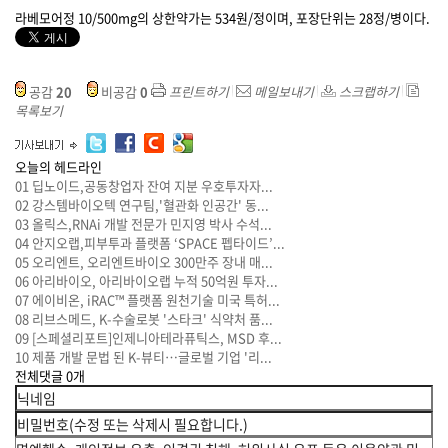
라베모어정 10/500mg의 상한약가는 534원/정이며, 포장단위는 28정/병이다.
공감
20
비공감
0
프린트하기
메일보내기
스크랩하기
목록보기
오늘의 헤드라인
01
딥노이드,공동창업자 잔여 지분 우호투자자...
02
강스템바이오텍 연구팀,'혈관화 인공간' 동...
03
올릭스,RNAi 개발 전문가 민지영 박사 수석...
04
안지오랩,피부투과 플랫폼 ‘SPACE 펩타이드’...
05
오리엔트, 오리엔트바이오 300만주 장내 매...
06
아리바이오, 아리바이오랩 누적 50억원 투자...
07
에이비온, iRAC™ 플랫폼 원천기술 미국 특허...
08
리브스메드, K-수술로봇 '스타크' 식약처 품...
09
[스페셜리포트]인제니아테라퓨틱스, MSD 후...
10
제품 개발 문법 된 K-뷰티…글로벌 기업 '리...
전체댓글
0
개