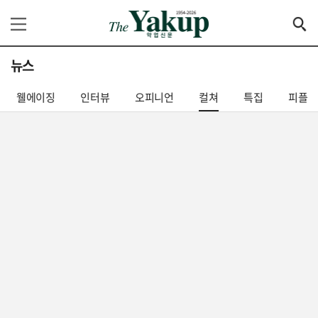
뉴스
웰에이징
인터뷰
오피니언
컬쳐
특집
피플