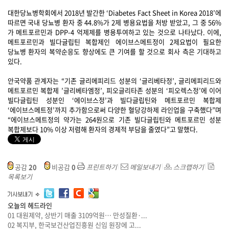
대한당뇨병학회에서 2018년 발간한 ‘Diabetes Fact Sheet in Korea 2018’에
따르면 국내 당뇨병 환자 중 44.8%가 2제 병용요법을 처방 받았고, 그 중 56%
가 메트포르민과 DPP-4 억제제를 병용투여하고 있는 것으로 나타났다. 이에,
메트포르민과 빌다글립틴 복합제인 에이브스메트정이 2제요법이 필요한
당뇨병 환자의 복약순응도 향상에도 큰 기여를 할 것으로 회사 측은 기대하고
있다.
안국약품 관계자는 “기존 글리메피리드 성분의 ‘글리베타정’, 글리메피리드와
메트포르민 복합제 ’글리베타엠정’, 피오글리타존 성분의 ‘피오렉스정’에 이어
빌다글립틴 성분인 ‘에이브스정’과 빌다글립틴와 메트포르민 복합제
‘에이브스메트정’까지 추가함으로써 다양한 혈당강하제 라인업을 구축했다”며
“에이브스메트정의 약가는 264원으로 기존 빌다글립틴와 메트포르민 성분
복합제보다 10% 이상 저렴해 환자의 경제적 부담을 줄였다”고 말했다.
공감
20
비공감
0
프린트하기
메일보내기
스크랩하기
목록보기
오늘의 헤드라인
01
대원제약, 상반기 매출 3109억원… 만성질환·...
02
복지부, 한국보건산업진흥원 신임 원장에 고...