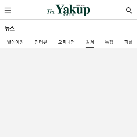
뉴스
웰에이징
인터뷰
오피니언
컬쳐
특집
피플