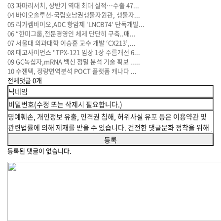
03
파마리서치, 상반기 역대 최대 실적…수출 47...
04
바이오솔루션-국립호남권생물자원관, 생물자...
05
리가켐바이오,ADC 항암제 'LNCB74' 단독개발...
06
“한미그룹,전문경영인 체제 단단히 구축..매...
07
서울대 의과대학 이승훈 교수 개발 ‘CX213’,...
08
테고사이언스 "TPX-121 임상 1상 주름개선 6...
09
GC녹십자,mRNA 백신 정밀 분석 기술 확보 .....
10
수젠텍, 정량면역분석 POCT 플랫폼 캐나다 ...
전체댓글
0
개
등록된 댓글이 없습니다.