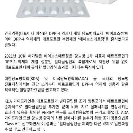
안국약품(대표이사 어진)은 DPP-4 억제제 계열 당뇨병치료제 ‘에이브스정’에
이어 DPP-4 억제제와 메트포르민 복합제인 ‘에이브스메트정’을 출시했다고
밝혔다.
2021년 10월 허가받은 에이브스메트정은 당뇨병 1차 치료제 메트포르민과
DPP-4 억제제 계열 성분인 빌다글립틴의 복합제로서 저혈당 위험 없이
메트포르민 대비 유의한 혈당강하 효과를 나타내는 특징이 있다.
대한당뇨병학회(KDA) 및 미국당뇨병학회(ADA) 등 국내외 당뇨병
진료지침에서는 진단 초기부터 메트포르민과 DPP-4 억제제 병용과 같은
적극적인 혈당강하요법을 권고하고 있다.
KDA 가이드라인은 메트포르민과 빌다글립틴 조기 병용군에서 메트포르민에
순차적으로 빌다글립틴을 추가한 군에 비해 치료 실패시기를 연장시키는
효과가 있음을 확인한 VERIFY 연구를 조기병용요법의 근거로 들었다. ADA
가이드라인 또한 당뇨병 환자의 치료 실패시기를 늦추기 위한 조기 병용요법을
Class A로 권고하면서 이 결과는 ‘빌다글립틴을 제외한 다른 약제로 일반화할
수 없다’고 언급하고 있다.