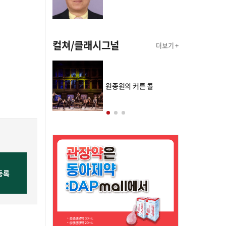
컬쳐/클래시그널
더보기 +
의 클래스토리
원종원의 커튼 콜