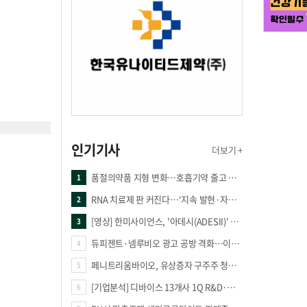
인기기사
더보기 +
품절의약품 지형 변화…호흡기약 줄고 만성질환 복합제 늘었다
1
RNA 치료제 판 커진다…‘지속 발현·자가증폭·단백질 복원’ 경쟁
2
[영상] 한미사이언스, '아데시(ADESII)' 앞세워 더마 시장 판도 바꾼다
3
듀피젠트·넴루비오 광고 공방 격화…이번엔 사노피가 일부 문구 변경
4
페니트리움바이오, 유상증자 구주주 청약률 91.03% 기록
5
[기업분석] 디바이스 13개사 1Q R&D·해외매출 증가
6