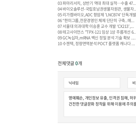
03
파마리서치, 상반기 역대 최대 실적…수출 47..
04
바이오솔루션-국립호남권생물자원관, 생물자..
05
리가켐바이오,ADC 항암제 'LNCB74' 단독개발.
06
“한미그룹,전문경영인 체제 단단히 구축..매...
07
서울대 의과대학 이승훈 교수 개발 ‘CX213’,...
08
테고사이언스 "TPX-121 임상 1상 주름개선 6..
09
GC녹십자,mRNA 백신 정밀 분석 기술 확보 ....
10
수젠텍, 정량면역분석 POCT 플랫폼 캐나다 ...
원종원의 커튼 
전체댓글
0
개