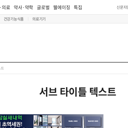
·의료
약사·약학
글로벌
웰에이징
특집
신문지
건강기능식품
의료기기
스트
서브 타이틀 텍스트