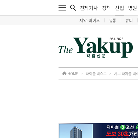
전체기사
정책
산업
병원
제약·바이오
유통
뷰티
HOME
>
타이틀 텍스트
>
서브 타이틀 텍