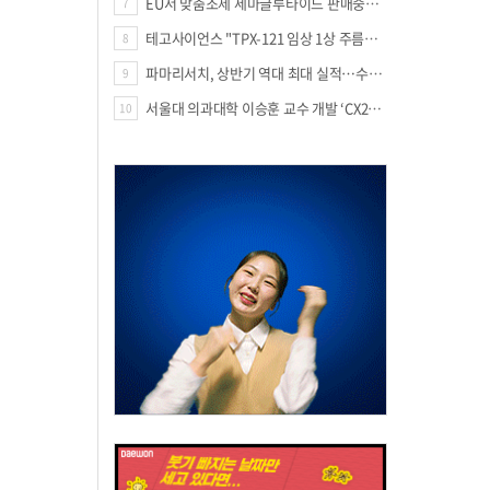
EU서 맞춤조제 세마글루타이드 판매중단 판결
7
테고사이언스 "TPX-121 임상 1상 주름개선 66.7%·안전성 확보"
8
파마리서치, 상반기 역대 최대 실적…수출 47% 늘며 성장 견인
9
서울대 의과대학 이승훈 교수 개발 ‘CX213’, 미국 FDA 패스트트랙 지정
10