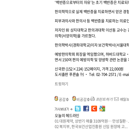
‘백반증으로부터의 자유’는 초기 백반증은 치료되
한의학적으로 실제 백반증을 치료하면서 얻은 경험
피부과의사와 한의사 등 백반증을 치료하는 의료인 
저자인 前 상지대학교 한의과대학 이선동 교수는
의학(서양의학)을 가르쳤다.
한의학박사(경희대학교)이자 보건학박사(서울대학
예방한의학회 회장을 역임했으며, 하버드대학교‧미
면서 150여 편의 예방의학 및 양생학 관련 논문을
신국판 (152×224) 152페이지, 가격 22,000원
도서출판 푸른솔 刊 ‧ Tel: 02-704-2571 / E-mai
트윗하기
공감
0
비공감
0
프린트하기
메일
오늘의 헤드라인
01
대원제약, 상반기 매출 3109억원… 만성질환·..
02
복지부, 한국보건산업진흥원 신임 원장에 고...