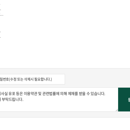
.
.
..
.
.
콜
안현정의 컬쳐포커스
박병준