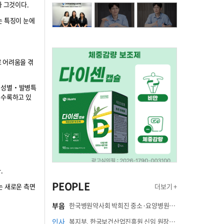
 그것이다.
는 특징이 눈에
 어려움을 겪
아‧성별‧발병특
 수록하고 있
.
PEOPLE
는 새로운 측면
더보기 +
부음
한국병원약사회 박희진 중소·요양병원이사(충청북도 청주의료원 약제팀장) 부친상
인사
복지부, 한국보건산업진흥원 신임 원장에 고상백 교수 임명