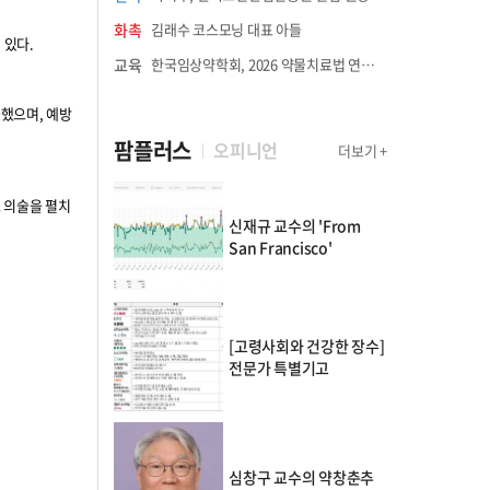
화촉
김래수 코스모닝 대표 아들
 있다.
교육
한국임상약학회, 2026 약물치료법 연수강좌 8월 21일 개최
했으며, 예방
팜플러스
오피니언
더보기 +
 의술을 펼치
신재규 교수의 'From
San Francisco'
[고령사회와 건강한 장수]
전문가 특별기고
심창구 교수의 약창춘추