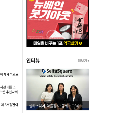
인터뷰
더보기 +
통해 체계적으로
비서관 에콜스
가 쓴 추천사의
 제 3개정판이
셀타스퀘어, 약물감시 ‘규제 보고’서 ‘데이터 의사결정’으로 "PVX 전환 요구 커진다"