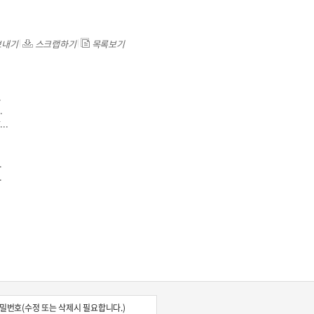
보내기
스크랩하기
목록보기
.
.
콜
안현정의 컬쳐포커스
박병준
..
.
.