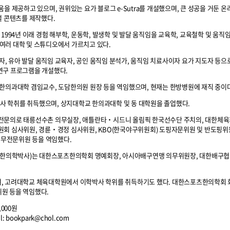
을 제공하고 있으며, 권위있는 요가 블로그 e-Sutra를 개설했으며, 큰 성공을 거둔 온
지털 콘텐츠를 제작했다.
는 1994년 이래 경험 해부학, 운동학, 발생학 및 발달 움직임을 교육학, 교육철학 및 움직
을 여러 대학 및 스튜디오에서 가르치고 있다.
) 지도자, 유아 발달 움직임 교육자, 공인 움직임 분석가, 움직임 치료사이자 요가 지도자 등
연구 프로그램을 개설했다.
한의과대학 겸임교수, 도담한의원 원장 등을 역임했으며, 현재는 한방병원에 재직 중이다
 학취를 취득했으며, 상지대학교 한의과대학 및 동 대학원을 졸업했다.
 전문의로 태릉선수촌 의무실장, 애틀란타‧시드니 올림픽 한국선수단 주치의, 대한체
원회 심사위원, 경륜‧경정 심사위원, KBO(한국야구위원회) 도핑자문위원 및 반도핑위
무전문위원 등을 역임했다.
의학박사)는 대한스포츠한의학회 명예회장, 아시아배구연맹 의무위원장, 대한배구협
, 고려대학교 체육대학원에서 이학박사 학위를 취득하기도 했다. 대한스포츠한의학회 
원 등을 역임했다.
,000원
l: bookpark@chol.com