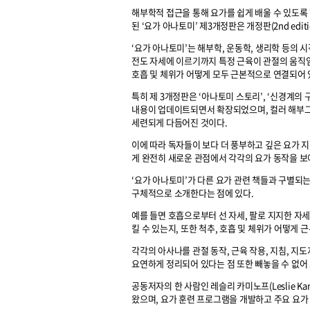
해부학적 접근을 통해 요가를 쉽게 배울 수 있도록 
된 ‘요가 아나토미’ 제3개정판은 개정판(2nd edit
‘요가 아나토미’는 해부학, 운동학, 생리학 등의 시
전도 자세에 이르기까지 특정 근육이 관절의 움직임
호흡 및 체위가 어떻게 모두 근본적으로 연결되어 
특히 제 3개정판은 ‘아나토미 스토리’, ‘신경계의 
내용이 업데이트되면서 확장되었으며, 컬러 해부그
세련되게 다듬어진 것이다.
이에 따라 독자들이 보다 더 풍부하고 깊은 요가 지
게 완전히 새로운 관점에서 각각의 요가 동작을 보
‘요가 아나토미’가 다른 요가 관련 책들과 구별되
구체적으로 소개한다는 점에 있다.
예를 들면 호흡으로부터 선 자세, 팔로 지지한 자
킬 수 있는지, 또한 척추, 호흡 및 체위가 어떻게
각각의 아사나를 관절 동작, 근육 작용, 지침, 지
요연하게 정리되어 있다는 점 또한 빼놓을 수 없어
공동저자의 한 사람인 레슬리 카미노프(Leslie K
왔으며, 요가 훈련 프로그램을 개발하고 주요 요가 