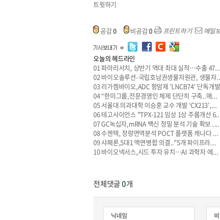
트윗하기
공감
0
비공감
0
프린트하기
메일
오늘의 헤드라인
01
파마리서치, 상반기 역대 최대 실적…수출 47..
02
바이오솔루션-국립호남권생물자원관, 생물자..
원종원의 커튼 
03
리가켐바이오,ADC 항암제 'LNCB74' 단독개발.
04
“한미그룹,전문경영인 체제 단단히 구축..매...
05
서울대 의과대학 이승훈 교수 개발 ‘CX213’,...
06
테고사이언스 "TPX-121 임상 1상 주름개선 6..
07
GC녹십자,mRNA 백신 정밀 분석 기술 확보 ....
08
수젠텍, 정량면역분석 POCT 플랫폼 캐나다 ...
09
샤페론,5대1 액면병합 의결.."5개 파이프라...
10
바이오넥서스,시드 투자 유치…AI 과학자 에...
전체댓글
0
개