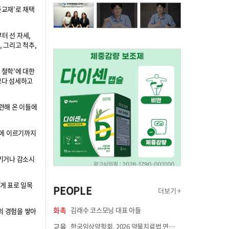
준교재’로 채택
터 선 자세,
 그리고 척추,
 철학’에 대한
보다 섬세하고
수련해 온 이들에
법에 이르기까지
시키거나 감소시
쉽게 표로 일목
PEOPLE
더보기 +
화촉
김래수 코스모닝 대표 아들
상의 경험을 쌓아
교육
한국임상약학회, 2026 약물치료법 연수강좌 8월 21일 개최