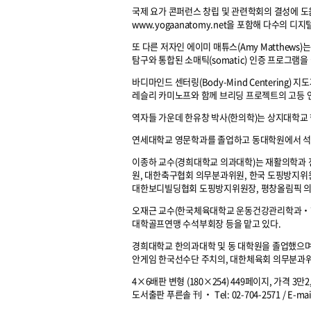
국제 요가 콘퍼런스 창립 및 관련학회의 결성에 도움
www.yogaanatomy.net을 포함해 다수의 디
또 다른 저자인 에이미 매튜스(Amy Matthews)
탐구와 통합된 소매틱(somatic) 인증 프로그램
바디마인드 센터링(Body-Mind Centering
레슬리 카미노프와 함께 브리딩 프로젝트의 고등 
역자들 가운데 한유창 박사(한의학)는 상지대학교 
연세대학교 영문학과를 졸업하고 동대학원에서 석사
이종하 교수(경희대학교 의과대학)는 재활의학과
원, 대한축구협회 의무분과위원, 한국 도핑방지위
대한보디빌딩협회 도핑방지위원장, 평창올림픽 의
오재근 교수(한국체육대학교 운동건강관리학과‧한
대학골프연맹 수석부회장 등을 맡고 있다.
경희대학교 한의과대학 및 동 대학원을 졸업했으며
안게임 한국선수단 주치의, 대한체육회 의무분과위
4×6배판 변형 (180×254) 449페이지, 가격 3만2
도서출판 푸른솔 刊 ‧ Tel: 02-704-2571 / E-mai