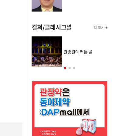
컬쳐/클래시그널
더보기 +
의 클래스토리
원종원의 커튼 콜