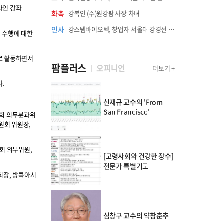
라인 강좌
화촉
강복인 (주)원강팜 사장 차녀
인사
강스템바이오텍, 창업자 서울대 강경선 교수 최고과학책임자 선임
임 수행에 대한
으로 활동하면서
팜플러스
오피니언
더보기 +
.
신재규 교수의 'From
San Francisco'
육회 의무분과위
원회 위원장,
회 의무위원,
[고령사회와 건강한 장수]
전문가 특별기고
회장, 방콕아시
심창구 교수의 약창춘추