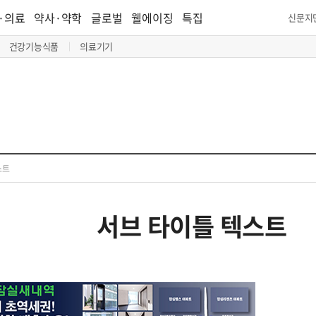
·의료
약사·약학
글로벌
웰에이징
특집
신문지
건강기능식품
의료기기
스트
서브 타이틀 텍스트