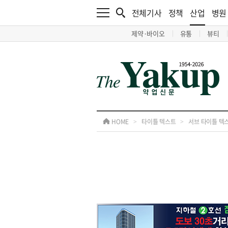
전체기사
정책
산업
병원
제약·바이오
유통
뷰티
HOME
>
타이틀 텍스트
>
서브 타이틀 텍