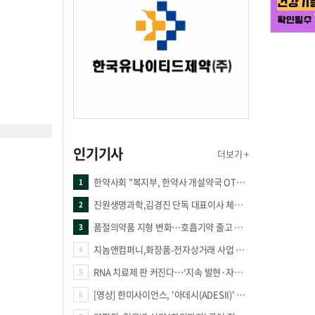
인기기사
더보기 +
한약사회 "복지부, 한약사 개설약국 OTC 공급 방해 더는 방관 말아야"
1
진원생명과학,김경진 단독 대표이사 체제 돌입
2
품절의약품 지형 변화…호흡기약 줄고 만성질환 복합제 늘었다
3
지놈앤컴퍼니,화장품-전자상거래 사업 진출
4
RNA 치료제 판 커진다…‘지속 발현·자가증폭·단백질 복원’ 경쟁
5
[영상] 한미사이언스, '아데시(ADESII)' 앞세워 더마 시장 판도 바꾼다
6