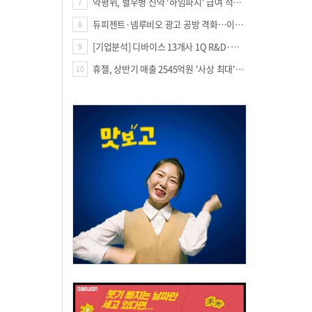
약평위, 혈우병 신약 '하임파지' 급여 적정성 인정…조건부 통과
7
듀피젠트·넴루비오 광고 공방 격화…이번엔 사노피가 일부 문구 변경
8
[기업분석] 디바이스 13개사 1Q R&D·해외매출 증가
9
휴젤, 상반기 매출 2545억원 '사상 최대'…미국 투자 속 성장세 지속
10