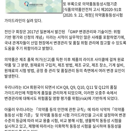
또 부록으로 의약품동등성시험기준
[식품의약품안전처 고시 제2020-91호
(2020. 9. 22, 개정)] 의약품동등성시험
가이드라인이 실려 있다.
전인구 회장은 2017년 일본에서 발간된 「GMP 변경관리와 기술이전: 위험
기반 평가와 신청의 개념」이라는 서적이 실무적인 많은 사례를 포함하였기에,
국내 관계자들이 산업 현장에서 변경관리 및 품질 위험 관리에 참고할 수 있도록
도움을 주기 위함이라고 밝혔다.
의약품은 제조 품목 허가(신고)를 득한 이후 제품의 라이프 사이클에 걸쳐 원료
약품 및 그 분량, 원재료의 구입처, 제조 방법, 제조 규모, 제조 장소, 기계 설비,
원재료의 시험 방법, 공정 중 관리 및 품질관리 등의 측면에서 여러 변경 요인이
발생한다.
우리나라는 ICH 회원국이 되면서 ICH Q8, Q9, Q10, Q11 및 Q12의 품질
가이드라인에 적합하게 품질을 관리하게 되었으며, 이러한 오중주 속에서
변경관리에 대해서도 위험품질 영향 평가를 위험(risk)에 기반하게 되었다.
아울러 우리나라는 「의약품 등의 안전에 관한 규칙」에 따라 식약처「의약품
동등성 시험 기준」 및 의약품 동등성 시험 가이드라인을 고시로 설정하여 변경
수준의 등급에 따라 비교 용출 시험, 비교 붕해 시험, 생물학적 동등성 시험을
실시하고 있고, 제형에 따라서는 이화학적 동등성 시험을 실시하여 동등성을