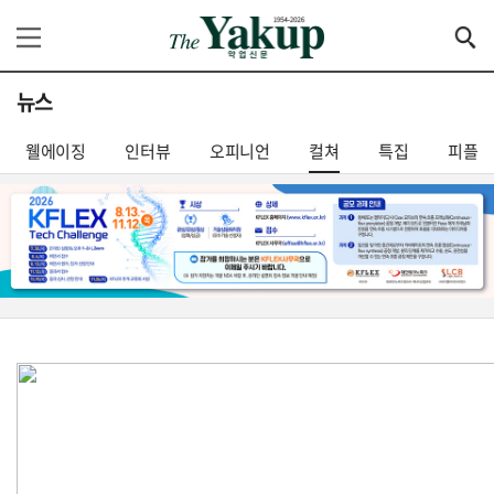
뉴스
웰에이징
인터뷰
오피니언
컬쳐
특집
피플