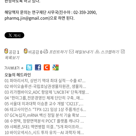
판정하도록 하고 있다.
해당책자 문의는 연구재단 사무국(진수아 : 02-359-2090,
pharmq.jin@gmail.com)으로 하면 된다.
공감
1
비공감
0
프린트하기
메일보내기
스크랩하기
목록보기
오늘의 헤드라인
01
파마리서치, 상반기 역대 최대 실적…수출 47...
02
바이오솔루션-국립호남권생물자원관, 생물자...
03
리가켐바이오,ADC 항암제 'LNCB74' 단독개발...
04
“한미그룹,전문경영인 체제 단단히 구축..매...
05
서울대 의과대학 이승훈 교수 개발 ‘CX213’,...
06
테고사이언스 "TPX-121 임상 1상 주름개선 6...
07
GC녹십자,mRNA 백신 정밀 분석 기술 확보 .....
08
수젠텍, 정량면역분석 POCT 플랫폼 캐나다 ...
09
샤페론,5대1 액면병합 의결.."5개 파이프라...
10
바이오넥서스,시드 투자 유치…AI 과학자 에...