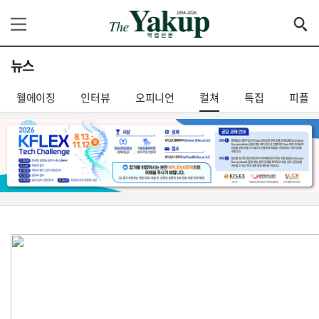
뉴스
웰에이징
인터뷰
오피니언
컬쳐
특집
피플