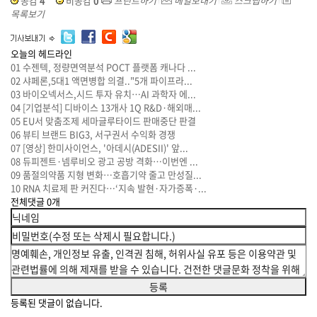
공감
4
비공감
0
프린트하기
메일보내기
스크랩하기
목록보기
오늘의 헤드라인
01
수젠텍, 정량면역분석 POCT 플랫폼 캐나다 ...
02
샤페론,5대1 액면병합 의결.."5개 파이프라...
03
바이오넥서스,시드 투자 유치…AI 과학자 에...
04
[기업분석] 디바이스 13개사 1Q R&D·해외매...
05
EU서 맞춤조제 세마글루타이드 판매중단 판결
06
뷰티 브랜드 BIG3, 서구권서 수익화 경쟁
07
[영상] 한미사이언스, '아데시(ADESII)' 앞...
08
듀피젠트·넴루비오 광고 공방 격화…이번엔 ...
09
품절의약품 지형 변화…호흡기약 줄고 만성질...
10
RNA 치료제 판 커진다…‘지속 발현·자가증폭·...
전체댓글
0
개
등록된 댓글이 없습니다.