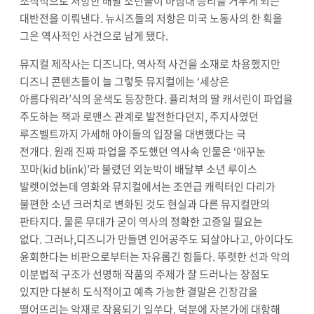
조직적으로 저항한 배달 소년들이 마침내 승리를 거두게 되는
대반전을 이뤄낸다
.
뉴시즈들의 저항은 미국 노동사의 한 획을
그은 역사적인 사건으로 남게 됐다
.
뮤지컬 제작사는 디즈니다
.
역사적 사건을 소재로 차용했지만
디즈니 콘텐츠들이 늘 그렇듯 뮤지컬에는
‘
세상은
아름다워라
’
식의 윤색도 등장한다
.
퓰리처의 딸 캐서린이 파업을
주도하는 잭과 로맨스 관계로 발전한다던지
,
주지사였던
루즈벨트까지 가세해 아이들의 입장을 대변했다는 극
전개다
.
원래 진짜 파업을 주도했던 역사속 인물은
‘
애꾸눈
꼬마
(kid blink)’
라 불렸던 외눈박이 배달부 소년 루이스
발렛이었는데
영화와 뮤지컬에서는 조연급 캐릭터인 다리가
불편한 소년 크러치로 변화된 것도 현실과 다른 뮤지컬만의
판타지다
.
물론
무대가 굳이 역사의 정확한 고증일 필요는
없다
.
그러나
,
디즈니가 만들면 인어공주도 되살아나고
,
아이다도
윤회한다는 비판으로부터는 자유롭긴 힘들다
.
뚜렷한 선과 악의
이분법적 구조가 선명해 작품의 주제가 잘 드러나는 장점도
있지만
다분히 도식적이고 예측 가능한 결말은 긴장감을
떨어뜨리는 악재로 작용되기 일쑤다
.
덕분에 자본가에 대항해