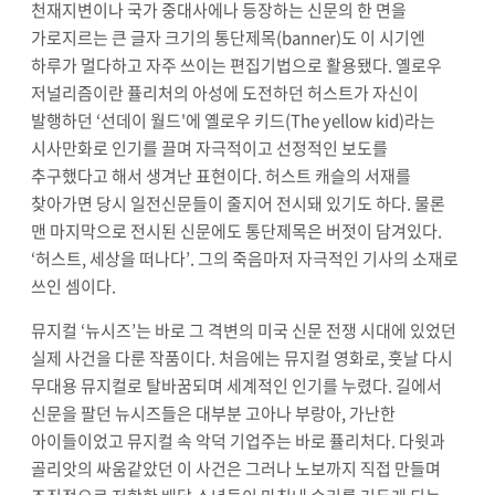
천재지변이나 국가 중대사에나 등장하는 신문의 한 면을
가로지르는 큰 글자 크기의 통단제목
(banner)
도 이 시기엔
하루가 멀다하고 자주 쓰이는 편집기법으로 활용됐다
.
옐로우
저널리즘이란 퓰리처의 아성에 도전하던 허스트가 자신이
발행하던
‘
선데이 월드'에 옐로우 키드
(The yellow kid)
라는
시사만화로 인기를 끌며 자극적이고 선정적인 보도를
추구했다고 해서 생겨난 표현이다
.
허스트 캐슬의 서재를
찾아가면 당시 일전신문들이 줄지어 전시돼 있기도 하다
.
물론
맨 마지막으로 전시된 신문에도 통단제목은 버젓이 담겨있다
.
‘
허스트
,
세상을 떠나다
’.
그의 죽음마저 자극적인 기사의 소재로
쓰인 셈이다
.
뮤지컬
‘
뉴시즈
’
는 바로 그 격변의 미국 신문 전쟁 시대에 있었던
실제 사건을 다룬 작품이다
.
처음에는 뮤지컬 영화로
,
훗날 다시
무대용 뮤지컬로 탈바꿈되며 세계적인 인기를 누렸다
.
길에서
신문을 팔던 뉴시즈들은 대부분 고아나 부랑아
,
가난한
아이들이었고
뮤지컬 속 악덕 기업주는 바로 퓰리처다
.
다윗과
골리앗의 싸움같았던 이 사건은 그러나 노보까지 직접 만들며