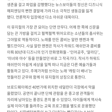
생존을 걸고 파업을 감행했다는 뉴스보이들의 정신은 디즈니식
해피엔딩의 뻔한 결말에 가려 다소 극적인 생동감을 잃게
됐다
.
언론학자 입장에선 다소 아쉬운 대목이다
.
이 뮤지컬의 가장 큰 묘미는 단연 안무다
.
어깨 한 쪽에 신문을
담는 끈 가방을 걸치고 펄쩍펄쩍 뛰어오르는 소년들의 춤사위는
그야말로 역동적이다
.
노래를 만든 콤비는 알란 멘켄과 잭
펠드만이다
.
사실 알란 맨켄은 작사가 하워드 애쉬만과 콤비를
이뤄
80
년대 디즈니의 인기 만화영화들
- ‘
인어공주
, ‘
알라딘
’,
‘
미녀와 야수
’
등을 만들었던 바로 그 작곡가다
.
작사가 하워드
애쉬만이 아쉽게 세상을 일찍 떠나 지금은 다른 예술가들과
활동하고 있다
.
주제가처럼 쓰이는 노래
‘
캐링 더 배너
’
는
멋들어진 군무와 함께 이 뮤지컬의 상징으로 통한다
.
브로드웨이에선
40
번가에 위치한 네덜란더 극장에서 막을
올렸었다
.
공연이 끝나면 단체 관람을 온 중고생 관객들이
자리에 남아있는 풍경도 흔히 볼 수 있었다
.
아이들에게 역사속
실제 이야기를 들려주는 교육 프로그램을 별도로 운용했던
탓이다
.
신문배달부들이 쓰고 다녔다는 빵모자
(‘
뉴스보이