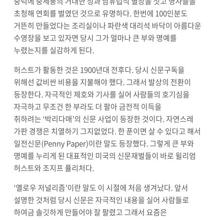
중턱에 중세풍의 거대한 성과 남유럽식 별장을 짓고 명사들을
초청해 연회를 벌였던 것으로 유명하다
.
한번에
100
인분도
거뜬히 만들었다는 조리실이나 파란색 대리석 바닥이 아름다운
수영장을 보고 있자면 당시 그가 얼마나 큰 부와 명예를
누렸는지를 실감하게 된다
.
허스트가 활동한 것은
1900
년대 전후다
.
당시 신문구독을
위해선 값비싼 비용을 지불해야 했다
.
그래서 발상의 전환이
등장한다
.
자극적인 제호와 기사를 실어 사람들의 호기심을
자극하고
무조건 한 부라도 더 팔아 금전적 이득을
취하려는
‘
박리다매
’
의 신문 사업이 등장한 것이다
.
자연스레
가판 경쟁은 치열하기 그지없었다
.
한 푼이면 살 수 있다고 해서
일전신문
(Penny Paper)
이란 말도 등장했다
.
그렇게 큰 부와
명예를 누리게 된 대표적인 미국의 신문재벌들이 바로 윌리엄
허스트와 조지프 퓰리처다
.
‘
옐로우 저널리즘
’
이란 말도 이 시절에 처음 생겨났다
.
앞서
설명한 것처럼 당시 신문은 자극적인 내용을 실어 사람들로
하여금 솔깃하게 만들어야 잘 팔렸고
그래서 요즘은