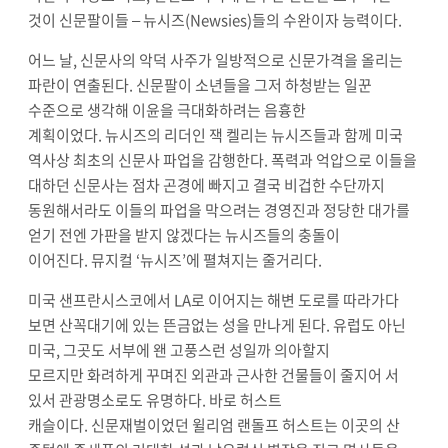
것이 신문팔이들
–
뉴시즈
(Newsies)
들의 수완이자 능력이다
.
어느 날
,
신문사의 악덕 사주가 일방적으로 신문가격을 올리는
파란이 연출된다
.
신문팔이 소년들을 그저 하청받는 일꾼
수준으로 생각해 이윤을 극대화하려는 음흉한
계획이었다
.
뉴시즈의 리더인 잭 켈리는 뉴시즈들과 함께 미국
역사상 최초의 신문사 파업을 감행한다
.
폭력과 억압으로 이들을
대하던 신문사는 점차 곤경에 빠지고
결국 비겁한 수단까지
동원해서라도 이들의 파업을 막으려는 경영진과 정당한 대가를
얻기 전엔 가판을 받지 않겠다는 뉴시즈들의 충돌이
이어진다
.
뮤지컬
‘
뉴시즈
’
에 펼쳐지는 줄거리다
.
미국 샌프란시스코에서
LA
로 이어지는 해변 도로를 따라가다
보면 산꼭대기에 있는 뜬금없는 성을 만나게 된다
.
유럽도 아닌
미국
,
그곳도 서부에 왠 고풍스런 성일까 의아할지
모르지만
화려하게 꾸며진 외관과 근사한 건물들이 줄지어 서
있서 관광명소로도 유명하다
.
바로 허스트
캐슬이다
.
신문재벌이었던 윌리엄 랜돌프 허스트는 이곳의 산