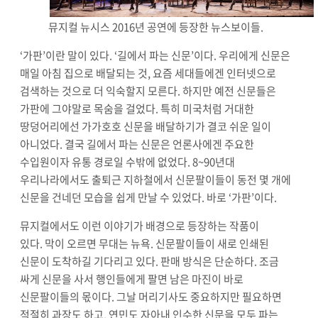
뮤지컬 뉴시스 2016년 공연에 등장한 뉴스보이들.
‘
가판
’
이란 말이 있다
. ‘
길에서 파는 신문
’
이다
.
우리에게 신문은
매일 아침 집으로 배달되는 것
,
요즘 세대들에겐 인터넷으로
검색하는 것으로 더 익숙할지 모른다
.
하지만 예전 신문들은
가판에 그야말로 목숨을 걸었다
.
특히 미국처럼 거대한
땅덩어리에선 가가호호 신문을 배달하기가 결코 쉬운 일이
아니었다
.
결국 길에서 파는 신문은 언론사에겐 주요한
수입원이자 유통 경로일 수밖에 없었다
. 8~90
년대
우리나라에서도 출퇴근 지하철에서 신문팔이들이 동전 몇 개에
신문을 건네던 모습을 쉽게 만날 수 있었다
.
바로
‘
가판
’
이다
.
뮤지컬에서도 이런 이야기가 배경으로 등장하는 작품이
있다
.
막이 오르면 무대는 뉴욕
.
신문팔이들이 새로 인쇄된
신문이 도착하길 기다리고 있다
.
판매 방식은 단순하다
.
조금
싸게 신문을 사서 행인들에게 팔면 남은 마진이 바로
신문팔이들의 몫이다
.
그날 머리기사도 중요하지만 필요하면
적절히 과장도 하고
,
연민도 자아내 인수한 신문을 모두 파는