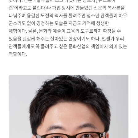
캡
’
이라고도 불린다
)
나 파업 당시에 만들었던 신문의 복사본을
나눠주며 용감한 도전의 역사를 들려주면 청소년 관객들이 아무
군소리도 없이 경청하는 모습은 지금도 기억에 생생한
체험이다
.
물론
,
문화와 예술이 교육의 도구로까지 확장될 수
있음을 실감케 해주는 살아있는 현장이기도 하다
.
언젠가 우리
관객들에게도 꼭 들려주고 싶은 문화산업의 책임이자 의미 있는
역할이다
.