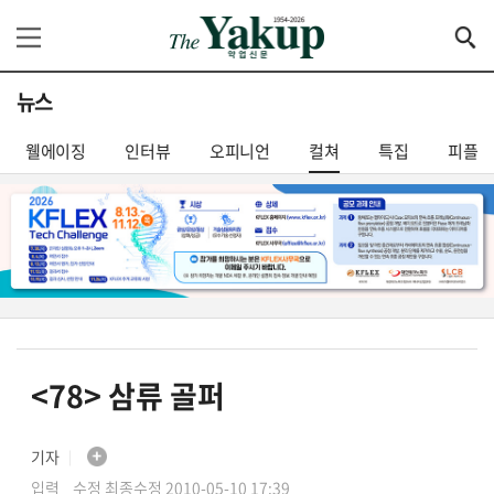
뉴스
웰에이징
인터뷰
오피니언
컬쳐
특집
피플
<78> 삼류 골퍼
기자
│
입력 수정 최종수정 2010-05-10 17:39