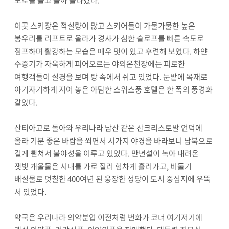
이곳 스키장은 적설량이 많고 스키어들이 가물가물한 높은
봉우리를 리프트로 올라가 경사가 심한 슬로프를 빠른 속도로
점프하며 활강하는 모습은 매우 멋이 있고 후련해 보였다. 하얀
수증기가 자욱하게 피어오르는 야외온천장에는 피로한
여행객들이 설경을 보며 탕 속에서 쉬고 있었다. 눈밭에 목재로
아기자기하게 지어 놓은 아담한 스위스풍 호텔은 한 폭의 풍경화
같았다.
산티아고로 돌아와 우리나라 남산 같은 산크리스토발 언덕에
올라 기분 좋은 바람을 쐬면서 시가지 야경을 바라보니 남북으로
길게 뻗쳐서 불야성을 이루고 있었다. 만년설이 녹아 내려온
잿빛 개울물은 시내를 가로 질러 힘차게 흘러가고, 비둘기
배설물로 덧칠한 400여년 된 웅장한 성당이 도시 중심지에 우뚝
서 있었다.
약국은 우리나라 의약분업 이전처럼 번화가 코너 여기저기에