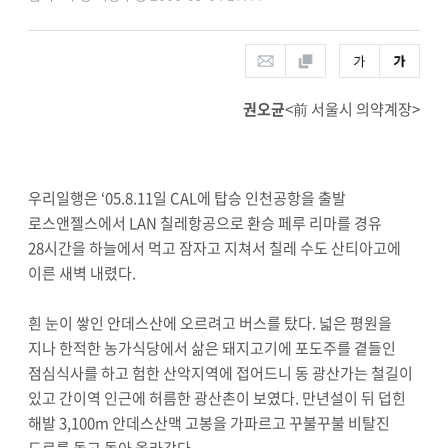
권오균
<前 서울시 의약계장>
우리일행은 ‘05.8.11일 CAL에 탑승 인천공항을 출발
로스앤젤스에서 LAN 칠레항공으로 환승 페루 리마를 경유
28시간을 하늘에서 먹고 잠자고 지쳐서 칠레 수도 산티아고에
이른 새벽 내렸다.
흰 눈이 쌓인 안데스산에 오르려고 버스를 탔다. 넓은 평원을
지나 한적한 농가식당에서 삶은 돼지고기에 포도주를 곁들인
점심식사를 하고 험한 산악지역에 접어드니 동 광산가는 철길이
있고 간이역 인근에 허름한 광산촌이 보였다. 만년설이 뒤 덥힌
해발 3,100m 안데스산맥 고봉을 가파르고 꾸불꾸불 비탈진
도로를 돌고 돌아 올라갔다.