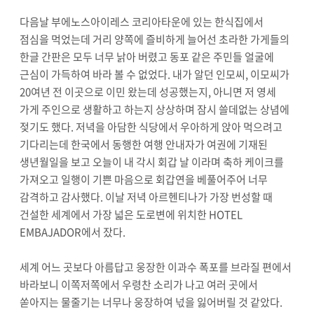
다음날 부에노스아이레스 코리아타운에 있는 한식집에서
점심을 먹었는데 거리 양쪽에 즐비하게 늘어선 초라한 가게들의
한글 간판은 모두 너무 낡아 버렸고 동포 같은 주민들 얼굴에
근심이 가득하여 바라 볼 수 없었다. 내가 알던 인모씨, 이모씨가
20여년 전 이곳으로 이민 왔는데 성공했는지, 아니면 저 영세
가게 주인으로 생활하고 하는지 상상하며 잠시 쓸데없는 상념에
젖기도 했다. 저녁을 아담한 식당에서 우아하게 앉아 먹으려고
기다리는데 한국에서 동행한 여행 안내자가 여권에 기재된
생년월일을 보고 오늘이 내 각시 회갑 날 이라며 축하 케이크를
가져오고 일행이 기쁜 마음으로 회갑연을 베풀어주어 너무
감격하고 감사했다. 이날 저녁 아르헨티나가 가장 번성할 때
건설한 세계에서 가장 넓은 도로변에 위치한 HOTEL
EMBAJADOR에서 잤다.
세계 어느 곳보다 아름답고 웅장한 이과수 폭포를 브라질 편에서
바라보니 이쪽저쪽에서 우령찬 소리가 나고 여러 곳에서
쏟아지는 물줄기는 너무나 웅장하여 넋을 잃어버릴 것 같았다.