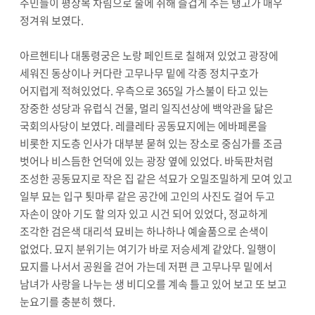
주민들이 평상복 차림으로 술에 취해 즐겁게 추는 탱고가 매우
정겨워 보였다.
아르헨티나 대통령궁은 노랑 페인트로 칠해져 있었고 광장에
세워진 동상이나 커다란 고무나무 밑에 각종 정치구호가
어지럽게 적혀있었다. 우측으로 365일 가스불이 타고 있는
장중한 성당과 유럽식 건물, 멀리 일직선상에 백악관을 닮은
국회의사당이 보였다. 레클레타 공동묘지에는 에바페론을
비롯한 지도층 인사가 대부분 묻혀 있는 장소로 중심가를 조금
벗어나 비스듬한 언덕에 있는 광장 옆에 있었다. 바둑판처럼
조성한 공동묘지로 작은 집 같은 석묘가 오밀조밀하게 모여 있고
일부 묘는 입구 툇마루 같은 공간에 고인의 사진도 걸어 두고
자손이 앉아 기도 할 의자 있고 시건 되어 있었다, 정교하게
조각한 검은색 대리석 묘비는 하나하나 예술품으로 손색이
없었다. 묘지 분위기는 여기가 바로 저승세계 같았다. 일행이
묘지를 나서서 공원을 걷어 가는데 저편 큰 고무나무 밑에서
남녀가 사랑을 나누는 생 비디오를 계속 틀고 있어 보고 또 보고
눈요기를 충분히 했다.