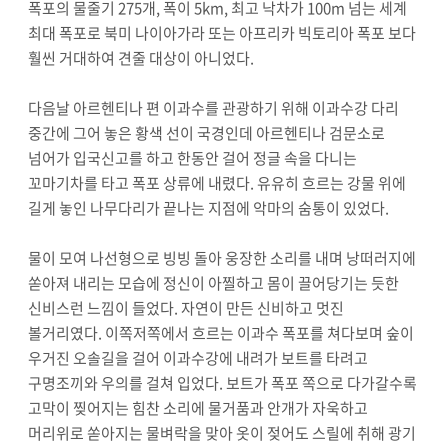
폭포의 물줄기 275개, 폭이 5km, 최고 낙차가 100m 넘는 세계
최대 폭포로 북미 나이아가라 또는 아프리카 빅토리아 폭포 보다
훨씬 거대하여 견줄 대상이 아니었다.
다음날 아르헨티나 편 이과수를 관광하기 위해 이과수강 다리
중간에 그어 놓은 황색 선이 국경인데 아르헨티나 검문소로
넘어가 입국신고를 하고 한동안 걸어 정글 속을 다니는
꼬마기차를 타고 폭포 상류에 내렸다. 유유히 흐르는 강물 위에
길게 놓인 나무다리가 끝나는 지점에 악마의 숨통이 있었다.
물이 모여 나선형으로 빙빙 돌아 웅장한 소리를 내며 낭떠러지에
쏟아져 내리는 모습에 정신이 아찔하고 몸이 끌어당기는 듯한
신비스런 느낌이 들었다. 자연이 만든 신비하고 멋진
볼거리였다. 이쪽저쪽에서 흐르는 이과수 폭포를 쳐다보며 숲이
우거진 오솔길을 걸어 이과수강에 내려가 보트를 타려고
구명조끼와 우의를 걸쳐 입었다. 보트가 폭포 쪽으로 다가갈수록
고막이 찢어지는 힘찬 소리에 물거품과 안개가 자욱하고
머리위로 쏟아지는 물벼락을 맞아 옷이 젖어도 스릴에 취해 광기