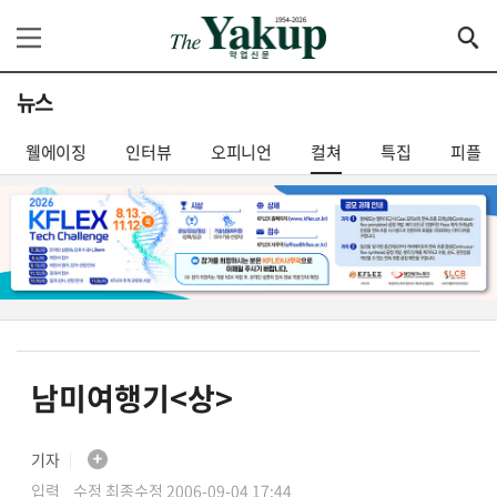
뉴스
웰에이징
인터뷰
오피니언
컬쳐
특집
피플
남미여행기<상>
기자
│
입력 수정 최종수정 2006-09-04 17:44