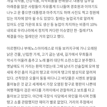
개설 의약품, 건강식품, 의약외품을 판매했다. 대통령 집무실
아래층을 많은 사람들이 자유롭게 드나들며 경호원과 이야기도
나누고 운 좋으면 대통령과 마주치기도 하며 사진도 찍고 정원에
있는 의자에 앉아 쉴 수도 있었다. 칠레는 농업국가로 알려져
있어도 산업 가운데 포도 생산 등 농업이 차지하는 비중이 10%
내외로 우리나라에서 정치적 커다란 이슈였던 한·칠레 FTA
체결을 아는 칠레인은 거의 없다고 했다.
아르헨티나 부에노스아이레스로 이동 보카지구에 가니 오래된
낡은 건물, 난립한 가게, 고기 굽는 냄새, 길가에서 무희들과
악사가 어울려 춤추고 노래 불러 대단히 소란스럽고 분주했다.
옛날에도 이 거리는 환락가였는데 그때 남녀가 선술집에 모여 밤
새워 추던 춤이 지금의 탱고로 이어져 탱고의 발상지로 알려져
있다. 선착장은 오물이 둥둥 떠다니고 바닷물은 시멘트 분말을
풀어놓은 것 같고 세계에서 가장 오염된 항구로 평판이 나쁜데
여행객들이 검은 바다를 가까이에서 관찰하려고 보트를 타고
돌아보고 있었다. 야간에 극장식 식당에서 와인을 마시며 전통
탱고 쇼를 관람했지만 재미가 별로 없었다. 거리의 주점에서