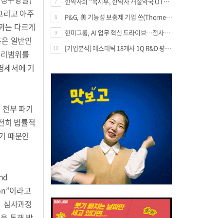
한약사회 "복지부, 한약사 개설약국 OTC 공급 방해 더는 방관 말아야"
7
 그리고 아주
P&G, 美 기능성 보충제 기업 쏜(Thorne) 인수
8
과는 다르게
한미그룹, AI 업무 혁신 드라이브…전사적 AI 활용 문화 구축
9
혹은 일반인
[기업분석] 에스테틱 18개사 1Q R&D 평균 69억…3.8%↑
10
 권리범위를
 명세서에 기
 전부 파기
순전히 법률적
하기 때문인
nd
tion”이라고
. 심사과정
을 통해 발