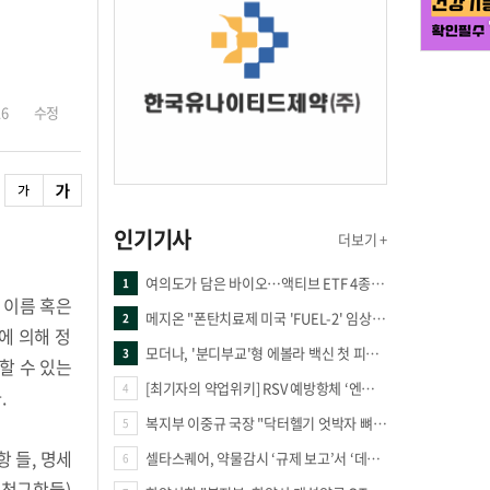
16
수정
인기기사
더보기 +
여의도가 담은 바이오…액티브 ETF 4종의 선택은
1
 이름 혹은
메지온 "폰탄치료제 미국 'FUEL-2' 임상 프로토콜 영국 승인"
2
항에 의해 정
모더나, '분디부교'형 에볼라 백신 첫 피험자 접종
3
할 수 있는
[최기자의 약업위키] RSV 예방항체 ‘엔플론시아’
4
.
복지부 이중규 국장 "닥터헬기 엇박자 뼈아파… 외상체계 전면 재정립"
5
 들, 명세
셀타스퀘어, 약물감시 ‘규제 보고’서 ‘데이터 의사결정’으로 "PVX 전환 요구 커진다"
6
 청구항들)