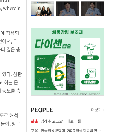
n, wherein
)에 적용되
있어서, 두
좀더 깊은 층
하였다. 심판
라고 하는 문
의 농도를 측
PEOPLE
더보기 +
농도로 해석
화촉
김래수 코스모닝 대표 아들
 들여, 청구
교육
한국임상약학회, 2026 약물치료법 연수강좌 8월 21일 개최