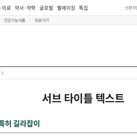
·의료
약사·약학
글로벌
웰에이징
특집
신문지
건강기능식품
의료기기
스트
서브 타이틀 텍스트
특허 길라잡이