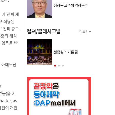
심창구 교수의 약창춘추
가가 진피 세
고 적용된
 “진피 층으
컬쳐/클래시그널
더보기 +
수준의 해석
 없음을 반
의 클래스토리
원종원의 커튼 콜
의 아데노신
e
이 없음)을 기
ter, as
하는 의견이 개진