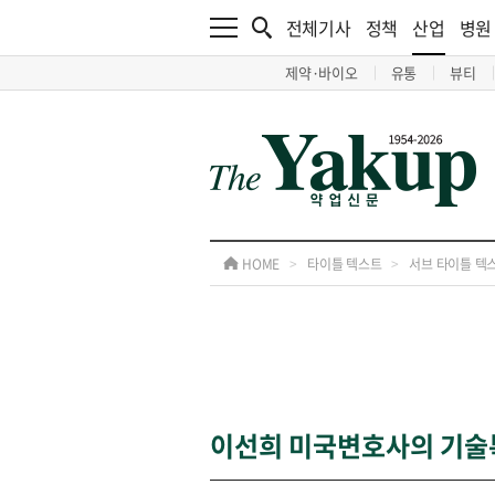
전체기사
정책
산업
병원
제약·바이오
유통
뷰티
HOME
>
타이틀 텍스트
>
서브 타이틀 텍
이선희 미국변호사의 기술