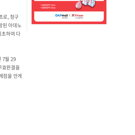
초로, 청구
 포함된 아데노
기초하여 다
7월 29
 무효판결을
제점을 안게