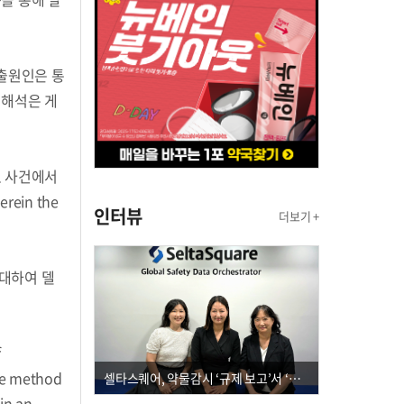
나 출원인은 통
 해석은 게
al 사건에서
in the
인터뷰
더보기 +
에 대하여 델
f
the method
셀타스퀘어, 약물감시 ‘규제 보고’서 ‘데이터 의사결정’으로 "PVX 전환 요구 커진다"
in an