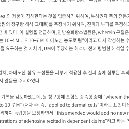
Oreal의 제품이 침해한다는 것을 입증하기 위하여, 특허권자 측의 전문
방법원의 청구항 해석 그대로)를 측정하기 위하여, 진피의 부피를 측정하
바 있다. 이 실험을 언급하며, 연방순회항소법원은, wherein 구절은
 10−4 M 내지10−7 M 아데노신 농도로 됨”이라고 다시 작성하는 
을 요구하는 것 자체가, UM이 주장하는 해석이 전혀 평범한 해석일 수
콜
안현정의 컬쳐포커스
박병준
쳐, 아데노신-함유 조성물을 피부에 적용한 후 진피 층에 침투된 후
지 않음을 주시하였다.
을 검토하였는데, 원 청구항에 포함된 종속항 중에 “wherein th
 M to 10−7 M” (저자 주: 즉, “applied to dermal cells”이라는 표현
독립항을 보정하면서 “this amended would add no new mat
ncentrations of adenosine recited in dependent claims”라고 