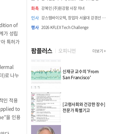
화촉
강복인 (주)원강팜 사장 차녀
인사
강스템바이오텍, 창업자 서울대 강경선 교수 최고과학책임자 선임
ition of
행사
2026 KFLEX Tech Challenge
연관관계가 성립
받아 특허가
팜플러스
오피니언
더보기 +
ermal
신재규 교수의 'From
터)로 나누
San Francisco'
접적인 적용
[고령사회와 건강한 장수]
plied to
전문가 특별기고
ine”을 인용
않았다.