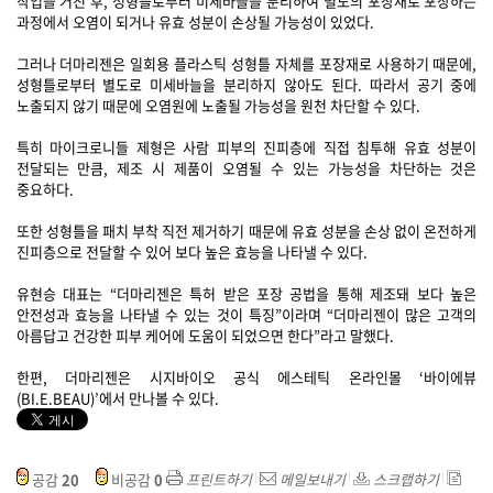
작업을 거친 후, 성형틀로부터 미세바늘을 분리하여 별도의 포장재로 포장하는
과정에서 오염이 되거나 유효 성분이 손상될 가능성이 있었다.
그러나 더마리젠은 일회용 플라스틱 성형틀 자체를 포장재로 사용하기 때문에,
성형틀로부터 별도로 미세바늘을 분리하지 않아도 된다. 따라서 공기 중에
노출되지 않기 때문에 오염원에 노출될 가능성을 원천 차단할 수 있다.
특히 마이크로니들 제형은 사람 피부의 진피층에 직접 침투해 유효 성분이
전달되는 만큼, 제조 시 제품이 오염될 수 있는 가능성을 차단하는 것은
중요하다.
또한 성형틀을 패치 부착 직전 제거하기 때문에 유효 성분을 손상 없이 온전하게
진피층으로 전달할 수 있어 보다 높은 효능을 나타낼 수 있다.
유현승 대표는 “더마리젠은 특허 받은 포장 공법을 통해 제조돼 보다 높은
안전성과 효능을 나타낼 수 있는 것이 특징”이라며 “더마리젠이 많은 고객의
아름답고 건강한 피부 케어에 도움이 되었으면 한다”라고 말했다.
한편, 더마리젠은 시지바이오 공식 에스테틱 온라인몰 ‘바이에뷰
(BI.E.BEAU)’에서 만나볼 수 있다.
공감
20
비공감
0
프린트하기
메일보내기
스크랩하기