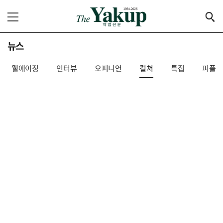
뉴스
웰에이징
인터뷰
오피니언
컬쳐
특집
피플