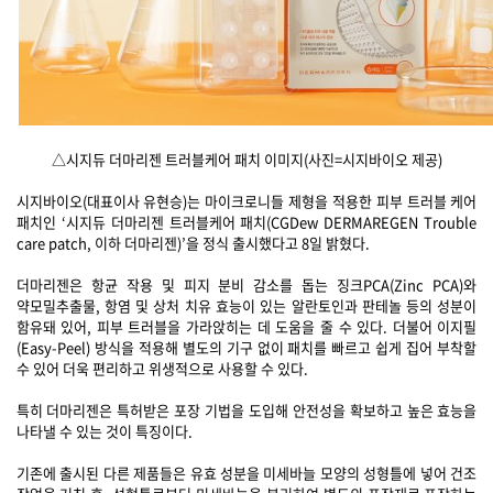
△시지듀 더마리젠 트러블케어 패치 이미지(사진=시지바이오 제공)
시지바이오(대표이사 유현승)는 마이크로니들 제형을 적용한 피부 트러블 케어
패치인 ‘시지듀 더마리젠 트러블케어 패치(CGDew DERMAREGEN Trouble
care patch, 이하 더마리젠)’을 정식 출시했다고 8일 밝혔다.
더마리젠은 항균 작용 및 피지 분비 감소를 돕는 징크PCA(Zinc PCA)와
약모밀추출물, 항염 및 상처 치유 효능이 있는 알란토인과 판테놀 등의 성분이
함유돼 있어, 피부 트러블을 가라앉히는 데 도움을 줄 수 있다. 더불어 이지필
(Easy-Peel) 방식을 적용해 별도의 기구 없이 패치를 빠르고 쉽게 집어 부착할
수 있어 더욱 편리하고 위생적으로 사용할 수 있다.
특히 더마리젠은 특허받은 포장 기법을 도입해 안전성을 확보하고 높은 효능을
나타낼 수 있는 것이 특징이다.
기존에 출시된 다른 제품들은 유효 성분을 미세바늘 모양의 성형틀에 넣어 건조