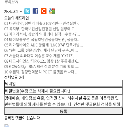
목록보기
오늘의 헤드라인
01
대원제약, 상반기 매출 3109억원… 만성질환·...
02
복지부, 한국보건산업진흥원 신임 원장에 고...
03
파마리서치, 상반기 역대 최대 실적…수출 47...
04
바이오솔루션-국립호남권생물자원관, 생물자...
05
리가켐바이오,ADC 항암제 'LNCB74' 단독개발...
06
“한미그룹,전문경영인 체제 단단히 구축..매...
07
서울대 의과대학 이승훈 교수 개발 ‘CX213’,...
08
테고사이언스 "TPX-121 임상 1상 주름개선 6...
09
GC녹십자,mRNA 백신 정밀 분석 기술 확보 .....
10
수젠텍, 정량면역분석 POCT 플랫폼 캐나다 ...
전체댓글
0
개
등록된 댓글이 없습니다.