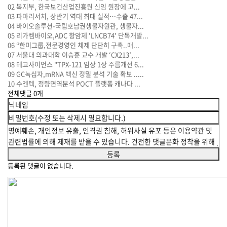
02
복지부, 한국보건산업진흥원 신임 원장에 고...
03
파마리서치, 상반기 역대 최대 실적…수출 47...
04
바이오솔루션-국립호남권생물자원관, 생물자...
05
리가켐바이오,ADC 항암제 'LNCB74' 단독개발...
06
“한미그룹,전문경영인 체제 단단히 구축..매...
07
서울대 의과대학 이승훈 교수 개발 ‘CX213’,...
08
테고사이언스 "TPX-121 임상 1상 주름개선 6...
09
GC녹십자,mRNA 백신 정밀 분석 기술 확보 .....
10
수젠텍, 정량면역분석 POCT 플랫폼 캐나다 ...
전체댓글
0
개
등록된 댓글이 없습니다.