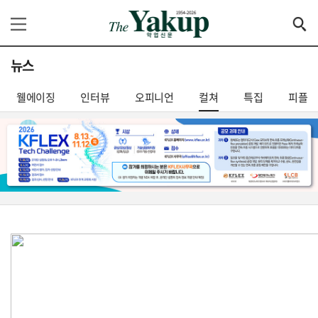
뉴스
웰에이징
인터뷰
오피니언
컬쳐
특집
피플