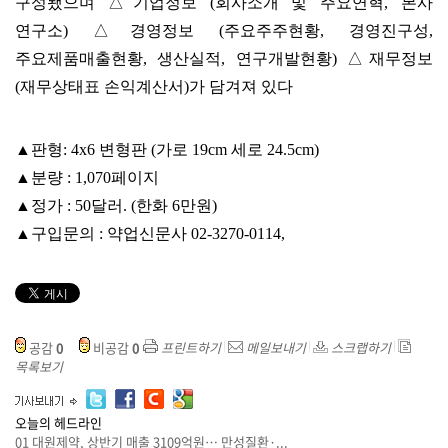
구성됐으며 △기업정보 (회사소개 및 주요연혁, 본사
연구소) △경영정보 (주요주주현황, 경영진구성,
주요제품매출현황, 생산실적, 연구개발현황) △재무정보
(재무상태표 손익계산서)가 담겨져 있다
▲판형: 4х6 변형판 (가로 19cm 세로 24.5cm)
▲분량 : 1,070페이지
▲정가 : 50달러. (한화 6만원)
▲구입문의 : 약업신문사 02-3270-0114,
공감
0
비공감
0
프린트하기
메일보내기
스크랩하기
목록보기
오늘의 헤드라인
01
대원제약, 상반기 매출 3109억원… 만성질환·...