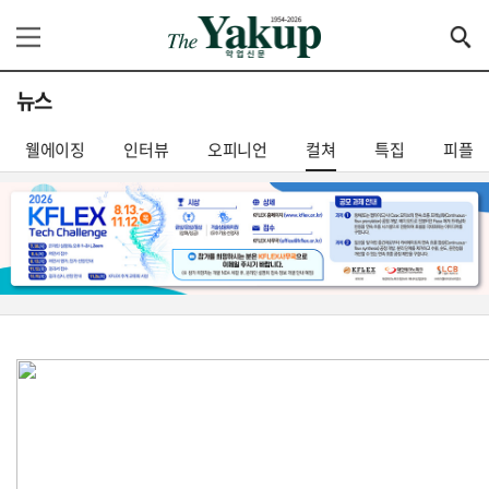
뉴스
웰에이징
인터뷰
오피니언
컬쳐
특집
피플