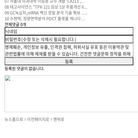
07
서울대 의과대학 이승훈 교수 개발 ‘CX213’,...
08
테고사이언스 "TPX-121 임상 1상 주름개선 6...
09
GC녹십자,mRNA 백신 정밀 분석 기술 확보 .....
10
수젠텍, 정량면역분석 POCT 플랫폼 캐나다 ...
전체댓글
0
개
등록된 댓글이 없습니다.
뉴스홈으로
이전페이지로
맨위로