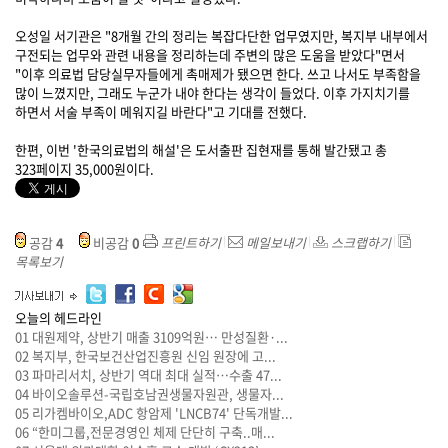
오성일 서기관은 "8개월 간의 정리는 복잡다단한 업무였지만, 복지부 내부에서
구전되는 업무와 관련 내용을 정리하는데 주변의 많은 도움을 받았다"면서
"이후 의료법 담당실무자들에게 촉매제가 됐으면 한다. 쓰고 나서도 부족함을
많이 느꼈지만, 그래도 누군가 내야 한다는 생각이 들었다. 이후 가지치기를
하면서 서술 부족이 메워지길 바란다"고 기대를 전했다.
한편, 이번 '한국의료법의 해설'은 도서출판 집현재를 통해 발간됐고 총
323페이지 35,000원이다.
공감
4
비공감
0
프린트하기
메일보내기
스크랩하기
목록보기
오늘의 헤드라인
01
대원제약, 상반기 매출 3109억원… 만성질환·...
02
복지부, 한국보건산업진흥원 신임 원장에 고...
03
파마리서치, 상반기 역대 최대 실적…수출 47...
04
바이오솔루션-국립호남권생물자원관, 생물자...
05
리가켐바이오,ADC 항암제 'LNCB74' 단독개발...
06
“한미그룹,전문경영인 체제 단단히 구축..매...