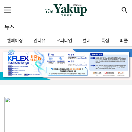
뉴스
웰에이징
인터뷰
오피니언
컬쳐
특집
피플