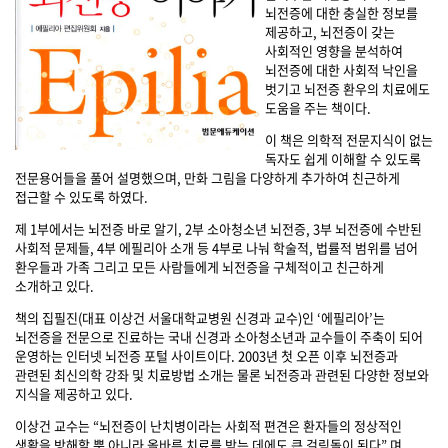
뇌전증에 대한 충실한 정보를
제공하고, 뇌전증이 갖는
사회적인 영향을 분석하여
뇌전증에 대한 사회적 낙인을
벗기고 뇌전증 환우의 치료에도
도움을 주는 책이다.
이 책은 의학적 전문지식이 없는
독자도 쉽게 이해할 수 있도록
전문용어들을 풀어 설명했으며, 만화 그림을 다양하게 추가하여 친근하게
접근할 수 있도록 하였다.
제 1부에서는 뇌전증 바로 알기, 2부 소아청소년 뇌전증, 3부 뇌전증에 수반된
사회적 문제들, 4부 에필리아 소개 등 4부로 나눠 학술적, 법률적 범위를 넘어
환우들과 가족 그리고 모든 사람들에게 뇌전증을 구체적이고 친근하게
소개하고 있다.
책의 집필진(대표 이상건 서울대학교병원 신경과 교수)인 ‘에필리아’는
뇌전증을 전문으로 진료하는 국내 신경과 소아청소년과 교수들이 주축이 되어
운영하는 인터넷 뇌전증 포털 사이트이다. 2003년 첫 오픈 이후 뇌전증과
관련된 최신의학 강좌 및 치료방법 소개는 물론 뇌전증과 관련된 다양한 정보와
지식을 제공하고 있다.
이상건 교수는 “뇌전증이 난치병이라는 사회적 편견은 환자들의 정상적인
생활을 방해할 뿐 아니라 올바른 치료를 받는 데에도 큰 걸림돌이 된다” 며