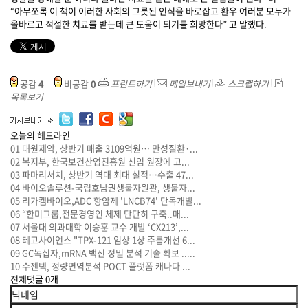
“아무쪼록 이 책이 이러한 사회의 그릇된 인식을 바로잡고 환우 여러분 모두가
올바르고 적절한 치료를 받는데 큰 도움이 되기를 희망한다” 고 말했다.
공감
4
비공감
0
프린트하기
메일보내기
스크랩하기
목록보기
오늘의 헤드라인
01
대원제약, 상반기 매출 3109억원… 만성질환·...
02
복지부, 한국보건산업진흥원 신임 원장에 고...
03
파마리서치, 상반기 역대 최대 실적…수출 47...
04
바이오솔루션-국립호남권생물자원관, 생물자...
05
리가켐바이오,ADC 항암제 'LNCB74' 단독개발...
06
“한미그룹,전문경영인 체제 단단히 구축..매...
07
서울대 의과대학 이승훈 교수 개발 ‘CX213’,...
08
테고사이언스 "TPX-121 임상 1상 주름개선 6...
09
GC녹십자,mRNA 백신 정밀 분석 기술 확보 .....
10
수젠텍, 정량면역분석 POCT 플랫폼 캐나다 ...
전체댓글
0
개