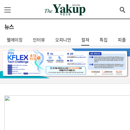
뉴스
웰에이징
인터뷰
오피니언
컬쳐
특집
피플