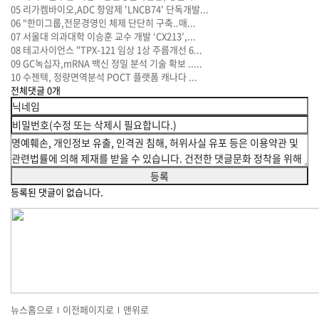
05
리가켐바이오,ADC 항암제 'LNCB74' 단독개발...
06
“한미그룹,전문경영인 체제 단단히 구축..매...
07
서울대 의과대학 이승훈 교수 개발 ‘CX213’,...
08
테고사이언스 "TPX-121 임상 1상 주름개선 6...
09
GC녹십자,mRNA 백신 정밀 분석 기술 확보 .....
10
수젠텍, 정량면역분석 POCT 플랫폼 캐나다 ...
전체댓글
0
개
등록된 댓글이 없습니다.
뉴스홈으로
이전페이지로
맨위로