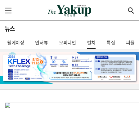
뉴스
웰에이징
인터뷰
오피니언
컬쳐
특집
피플