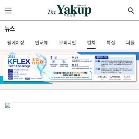
뉴스
웰에이징
인터뷰
오피니언
컬쳐
특집
피플