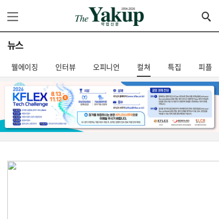
뉴스
웰에이징
인터뷰
오피니언
컬쳐
특집
피플