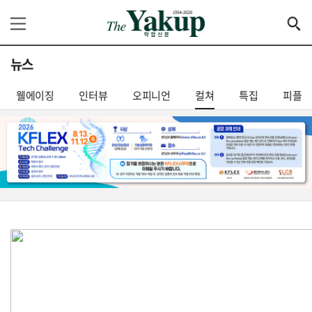
뉴스
웰에이징
인터뷰
오피니언
컬쳐
특집
피플