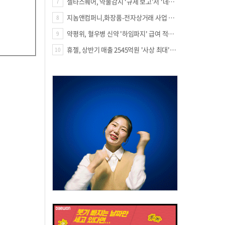
셀타스퀘어, 약물감시 ‘규제 보고’서 ‘데이터 의사결정’으로 "PVX 전환 요구 커진다"
7
지놈앤컴퍼니,화장품-전자상거래 사업 진출
8
약평위, 혈우병 신약 '하임파지' 급여 적정성 인정…조건부 통과
9
휴젤, 상반기 매출 2545억원 '사상 최대'…미국 투자 속 성장세 지속
10