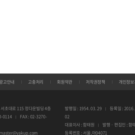
광고안내
고충처리
회원약관
저작권정책
개인정보
서초대로 115 정다운빌딩 4층
발행일 : 1954. 03. 29
등록일 : 2016. 
70-0114
FAX : 02-3270-
02
대표이사 : 함태원
발행 · 편집인 : 함
ebmaster@yakup.com
등록번호 : 서울,아04071