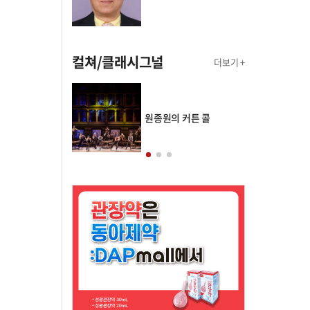
컬쳐/클래시그널
더보기 +
의 클래스토리
원종원의 커튼 콜