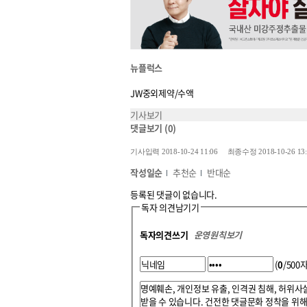
뉴플럭스
JW중외제약/수액
기사보기
댓글보기
(0)
기사입력 2018-10-24 11:06 최종수정 2018-10-26 13:
작성일순
추천순
반대순
등록된 댓글이 없습니다.
독자 의견남기기
독자의견쓰기
운영원칙보기
(
0
/500