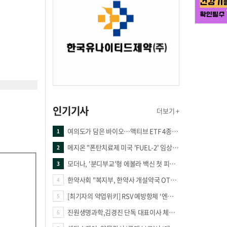
인기기사
더보기 +
여의도가 담은 바이오…액티브 ETF 4종의 선택은
1
메지온 "폰탄치료제 미국 'FUEL-2' 임상 프로토콜 영국 승인"
2
모더나, '분디부교'형 에볼라 백신 첫 피험자 접종
3
한약사회 "복지부, 한약사 개설약국 OTC 공급 방해 더는 방관 말아야"
4
[최기자의 약업위키] RSV 예방항체 ‘엔플론시아’
5
진원생명과학,김경진 단독 대표이사 체제 돌입
6