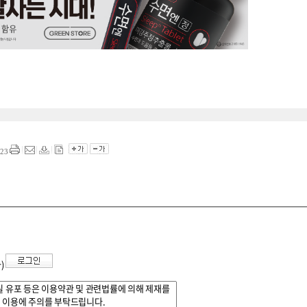
23
자)