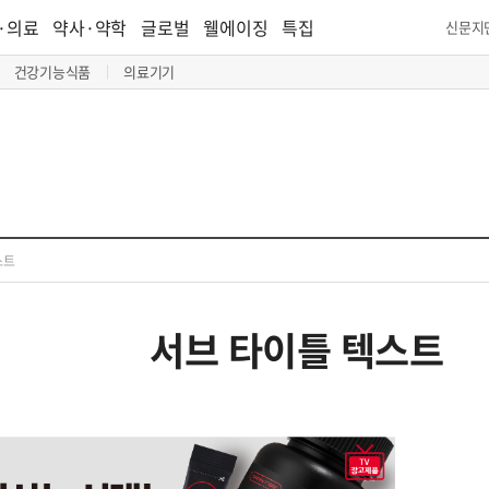
·의료
약사·약학
글로벌
웰에이징
특집
신문지
건강기능식품
의료기기
스트
서브 타이틀 텍스트