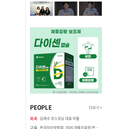
PEOPLE
더보기 +
화촉
김래수 코스모닝 대표 아들
교육
한국임상약학회, 2026 약물치료법 연수강좌 8월 21일 개최