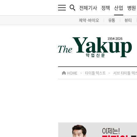
전체기사
정책
산업
병원
제약·바이오
유통
뷰티
HOME
>
타이틀 텍스트
>
서브 타이틀 텍