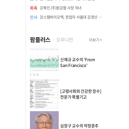
화촉
강복인 (주)원강팜 사장 차녀
인사
강스템바이오텍, 창업자 서울대 강경선 교수 최고과학책임자 선임
팜플러스
오피니언
더보기 +
신재규 교수의 'From
San Francisco'
[고령사회와 건강한 장수]
전문가 특별기고
심창구 교수의 약창춘추