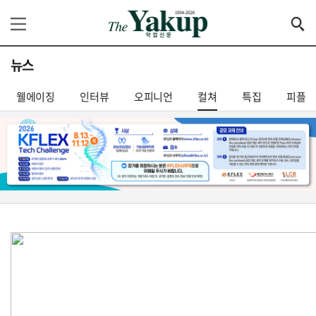
뉴스
웰에이징
인터뷰
오피니언
컬쳐
특집
피플