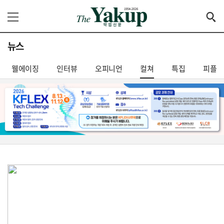
뉴스
웰에이징
인터뷰
오피니언
컬쳐
특집
피플