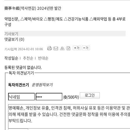
藥事年鑑(약사연감) 2024년판 발간
약업신문, △제약/바이오 △행정/제도 △건강기능식품 △해외약업 등 총 4부로
구성
기사보기
댓글보기
(0)
기사입력 2024-02-01 10:06
작성일순
추천순
반대순
등록된 댓글이 없습니다.
독자 의견남기기
독자의견쓰기
운영원칙보기
(
0
/500자)