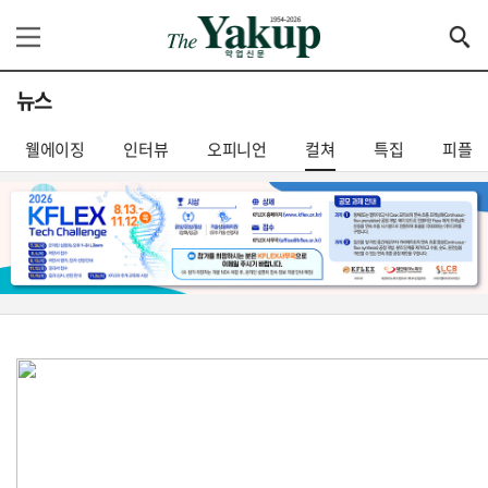
뉴스
웰에이징
인터뷰
오피니언
컬쳐
특집
피플