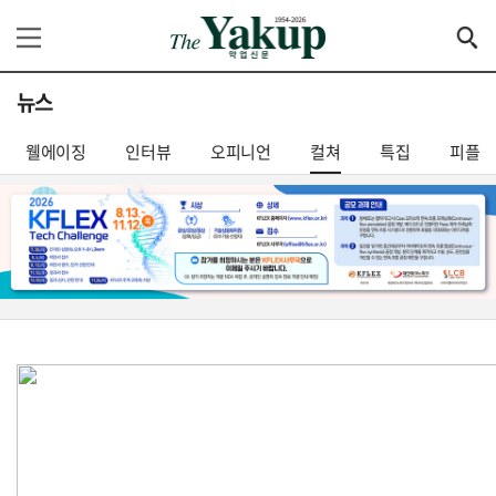
뉴스
웰에이징
인터뷰
오피니언
컬쳐
특집
피플