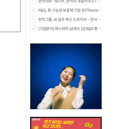
한약사회 "복지부, 한약사 개설약국 OTC 공급 방해 더는 방관 말아야"
7
P&G, 美 기능성 보충제 기업 쏜(Thorne) 인수
8
한미그룹, AI 업무 혁신 드라이브…전사적 AI 활용 문화 구축
9
[기업분석] 에스테틱 18개사 1Q R&D 평균 69억…3.8%↑
10