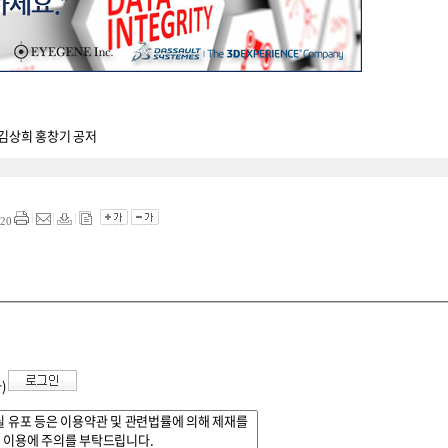
 김상희 홍창기 공저
20
자)