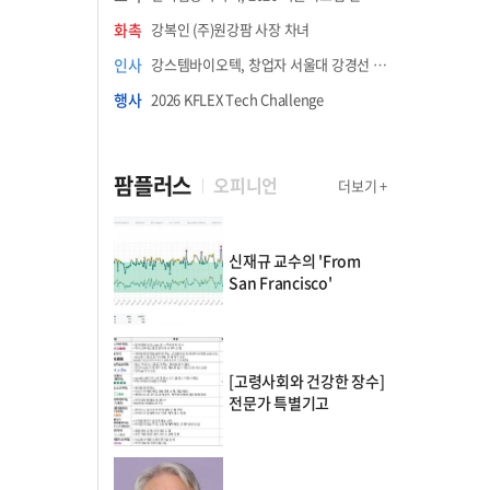
화촉
강복인 (주)원강팜 사장 차녀
인사
강스템바이오텍, 창업자 서울대 강경선 교수 최고과학책임자 선임
행사
2026 KFLEX Tech Challenge
팜플러스
오피니언
더보기 +
신재규 교수의 'From
San Francisco'
[고령사회와 건강한 장수]
전문가 특별기고