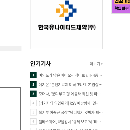
인기기사
더보기 +
여의도가 담은 바이오…액티브 ETF 4종의 선택은
1
메지온 "폰탄치료제 미국 'FUEL-2' 임상 프로토콜 영국 승인"
2
모더나, '분디부교'형 에볼라 백신 첫 피험자 접종
3
[최기자의 약업위키] RSV 예방항체 ‘엔플론시아’
4
복지부 이중규 국장 "닥터헬기 엇박자 뼈아파… 외상체계 전면 재정립"
5
셀타스퀘어, 약물감시 ‘규제 보고’서 ‘데이터 의사결정’으로 "PVX 전환 요구 커진다"
6