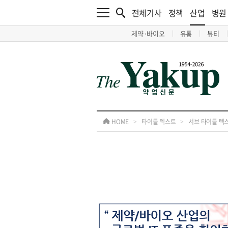
전체기사
정책
산업
병원
제약·바이오
유통
뷰티
HOME
>
타이틀 텍스트
>
서브 타이틀 텍