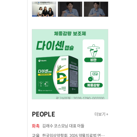
PEOPLE
더보기 +
화촉
김래수 코스모닝 대표 아들
교육
한국임상약학회, 2026 약물치료법 연수강좌 8월 21일 개최