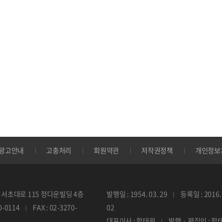
광고안내
고충처리
회원약관
저작권정책
개인정보
서초대로 115 정다운빌딩 4층
발행일 : 1954. 03. 29
등록일 : 2016. 
70-0114
FAX : 02-3270-
02
대표이사 : 함태원
발행 · 편집인 : 함