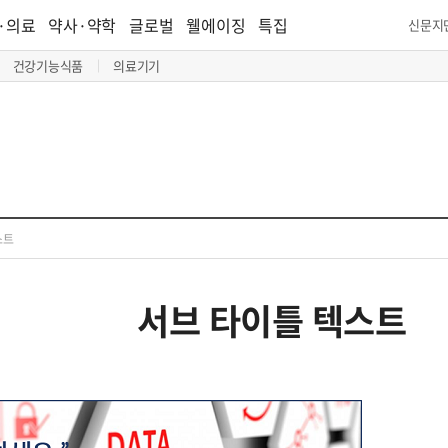
·의료
약사·약학
글로벌
웰에이징
특집
신문지
건강기능식품
의료기기
스트
서브 타이틀 텍스트