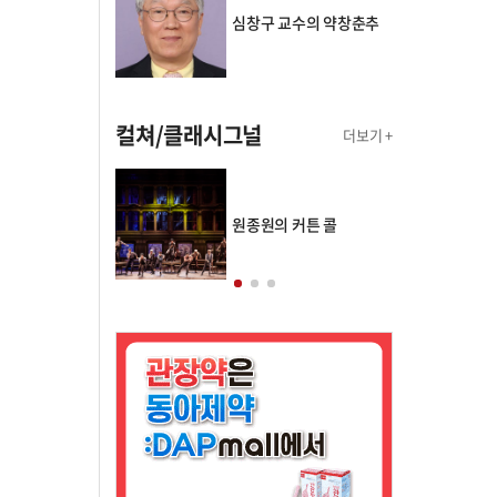
심창구 교수의 약창춘추
컬쳐/클래시그널
더보기 +
의 클래스토리
원종원의 커튼 콜