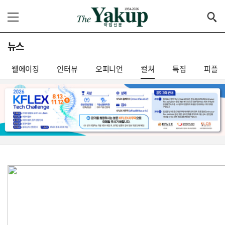
뉴스
웰에이징
인터뷰
오피니언
컬쳐
특집
피플