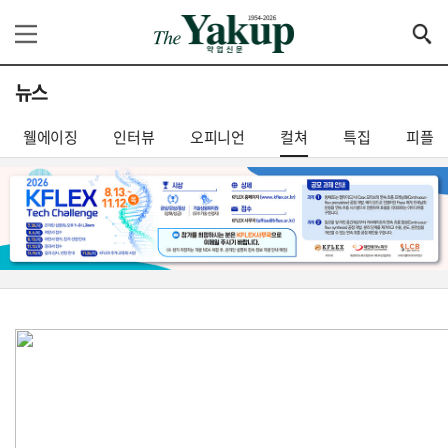
뉴스
웰에이징
인터뷰
오피니언
컬쳐
특집
피플