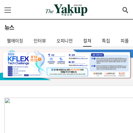
뉴스
웰에이징
인터뷰
오피니언
컬쳐
특집
피플