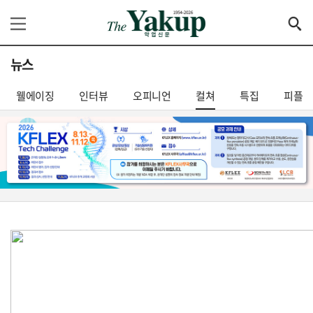
뉴스
웰에이징
인터뷰
오피니언
컬쳐
특집
피플