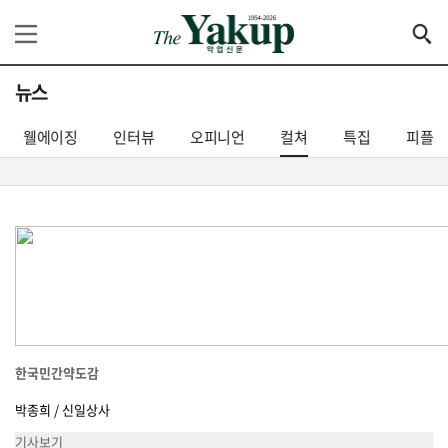
뉴스
웰에이징
인터뷰
오피니언
컬쳐
특집
피플
한국민간약도감
박종희 / 신일상사
기사보기