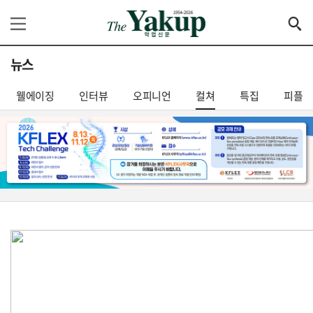
뉴스
웰에이징
인터뷰
오피니언
컬쳐
특집
피플