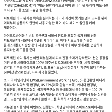
차바이오그룹 계열사인 차바이오F&C(대표 김석진)의 가족 피부건강 솔루션
‘차앤맘(CHA&MOM)’이 ‘피토세린® 하이드로 헤어 앤 바디 워시(이하 피토세린
바디 워시)’를 22일 리뉴얼 출시했다.
피토세린 바디 워시는 목욕을 싫어하는 아이와 시간에 쫓기는 엄마 모두를 위해
머리부터 발끝까지 한번에 사용 가능한 헤어∙바디∙페이스 올인원 케어
제품이다.
마이크로바이옴 기반의 유산균과 식물성 원료를 조합한 독자 배합 성분
피토세린®과 식물에서 추출한 세라마이드, 베타-시토스테롤(식물성
콜레스테롤), 지방산 등의 지질 성분을 더해 아기의 피부 생태계를 건강하게
유지하는데 도움을 준다.
피토세린 바디 워시는 이번 리뉴얼에서 피부 진정 효과가 강화됐다. 천연 공정을
거친 병풀 세라마이드와 100% 제주산 알로에베라를 추가해, 세정 후에도
연약한 피부를 진정시켜 준다. 또 포뮬러도 pH약산성에서 피부에 보다 가까운
pH미산성으로 변경, 피부 자극을 줄였다.
또 미국 비영리단체 EWG(Environment Working Group) 등급뿐만 아니라
우리나라 식약처 및 환경부, US EPA(미국 환경보호국), 캐나다 환경부,
유럽연합, 국제향료협회, 국제암연구소 등 국내외에서 공신력 있는 10여 개
기관의 평가기준을 토대로 시중 제품을 평가해 소비자들 사이에서 높은 신뢰를
얻고 있는 ‘맘가이드’로부터 클린 마크를 획득하며 안전성도 검증 받았다.
리뉴얼 출시를 맞아 이벤트도 진행한다. 차앤맘 네이버 스마트스토어에서는
22일부터 28일까지 1주일 간 신제품 30% 할인 프로모션을 한다. 또 6월까지