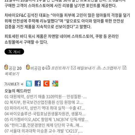
구매한 고객이 스마트스토어에 사진 리뷰를 남기면 포인트를 제공한다.
차바이오F&C 김석진 대표는 “아이들 피부에 고민이 많은 엄마들의 걱정을 덜기
위해 안전성에 주력해 리뉴얼했다”며 “앞으로도 아이와 엄마를 위한 안전성
검증을 거친 제품을 지속적으로 선보이겠다”고 말했다.
피토세린 바디 워시 제품은 차앤맘 네이버 스마트스토어, 쿠팡 등 온라인
쇼핑몰에서 구매할 수 있다.
공감
20
비공감
0
프린트하기
메일보내기
스크랩하기
목록보기
오늘의 헤드라인
01
대원제약, 상반기 매출 3109억원… 만성질환·...
02
복지부, 한국보건산업진흥원 신임 원장에 고...
03
파마리서치, 상반기 역대 최대 실적…수출 47...
04
바이오솔루션-국립호남권생물자원관, 생물자...
05
리가켐바이오,ADC 항암제 'LNCB74' 단독개발...
06
“한미그룹,전문경영인 체제 단단히 구축..매...
07
서울대 의과대학 이승훈 교수 개발 ‘CX213’,...