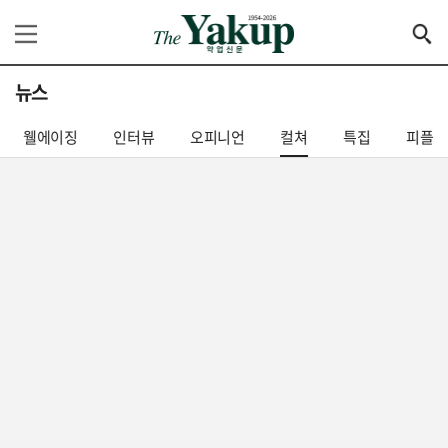
뉴스
웰에이징
인터뷰
오피니언
컬쳐
특집
피플