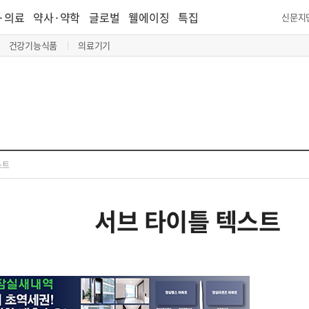
·의료
약사·약학
글로벌
웰에이징
특집
신문지
건강기능식품
의료기기
스트
서브 타이틀 텍스트