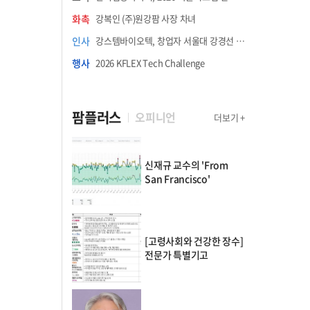
화촉
강복인 (주)원강팜 사장 차녀
인사
강스템바이오텍, 창업자 서울대 강경선 교수 최고과학책임자 선임
행사
2026 KFLEX Tech Challenge
팜플러스
오피니언
더보기 +
신재규 교수의 'From
San Francisco'
[고령사회와 건강한 장수]
전문가 특별기고