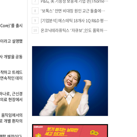
P&G, 美 기능성 보충제 기업 쏜(Thorne) 인수
7
‘보톡스’ 안면 비대칭 원인 교근 돌출에도 사용?
8
[기업분석] 에스테틱 18개사 1Q R&D 평균 69억…3.8%↑
9
ore)’를 출시
온코닉테라퓨틱스 ‘자큐보’,인도 품목허가...14억 시장 진출
10
것이라고 설명했
사 개발을 공동
부착하고 트레드
의 연속적인 데이
하나로, 근신경
 의료 현장에서
적 움직임에서의
로 개별 환자의
진행할 예정이다.