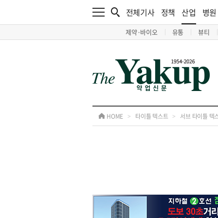
전체기사
정책
산업
병원
제약·바이오
유통
뷰티
HOME
>
타이틀 텍스트
>
서브 타이틀 텍