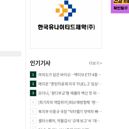
인기기사
더보기 +
여의도가 담은 바이오…액티브 ETF 4종의 선택은
1
메지온 "폰탄치료제 미국 'FUEL-2' 임상 프로토콜 영국 승인"
2
모더나, '분디부교'형 에볼라 백신 첫 피험자 접종
3
[최기자의 약업위키] RSV 예방항체 ‘엔플론시아’
4
복지부 이중규 국장 "닥터헬기 엇박자 뼈아파… 외상체계 전면 재정립"
5
셀타스퀘어, 약물감시 ‘규제 보고’서 ‘데이터 의사결정’으로 "PVX 전환 요구 커진다"
6