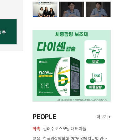
PEOPLE
더보기 +
화촉
김래수 코스모닝 대표 아들
교육
한국임상약학회, 2026 약물치료법 연수강좌 8월 21일 개최