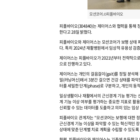
모션코어.©피플바이오
피플바이오(304840)는 제이어스와 협력을 통해 정
한다고 28일 밝혔다.
피플바이오와 제이어스는 모션코어가 보행 상태 파악
다. 특히 2024년 재활병원에서 임상적 유용성 검
제이어스는 피플바이오가 2021년부터 전략적으로 
으로 진행하고 있다.
제이어스는 개인의 걸음걸이(gait)를 정밀 분석
밀(러닝머신)에서 3분간 걸으면 건강 상태를 파악할
터를 세밀한 단계(phase)로 구분하고, 개인의 
일상생활이나 재활에서의 근신경계 기능 평가는 신
계 기능 이상 여부를 평가하는 중요한 지표로 활용
신뢰할 수 있는 데이터를 도출하고 의미 있는 임상
피플바이오 관계자는 “모션코어는 보행에 대한 정
근신경계 기능 이상을 파악할 수 있는 혁신적인 장
상태에 맞춘 단계별 치료 계획을 수립할 수 있도록 
한편, 피플바이오와 제이어스는 기존에 초등학교 디지