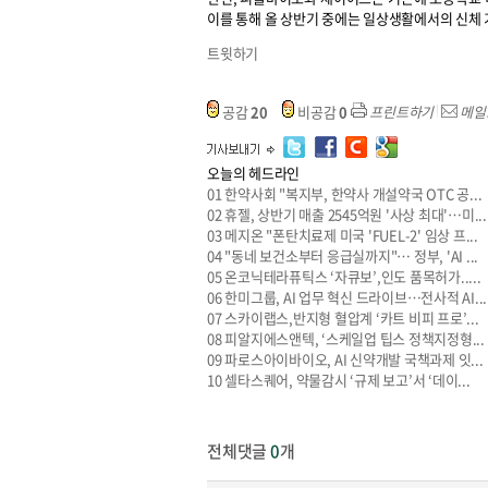
이를 통해 올 상반기 중에는 일상생활에서의 신체 
트윗하기
공감
20
비공감
0
프린트하기
메일
오늘의 헤드라인
01
한약사회 "복지부, 한약사 개설약국 OTC 공...
02
휴젤, 상반기 매출 2545억원 '사상 최대'…미...
03
메지온 "폰탄치료제 미국 'FUEL-2' 임상 프...
04
"동네 보건소부터 응급실까지"… 정부, 'AI ...
05
온코닉테라퓨틱스 ‘자큐보’,인도 품목허가.....
06
한미그룹, AI 업무 혁신 드라이브…전사적 AI...
07
스카이랩스,반지형 혈압계 ‘카트 비피 프로’...
08
피알지에스앤텍, ‘스케일업 팁스 정책지정형...
09
파로스아이바이오, AI 신약개발 국책과제 잇...
10
셀타스퀘어, 약물감시 ‘규제 보고’서 ‘데이...
전체댓글
0
개