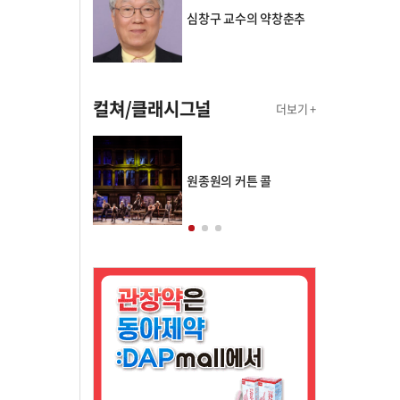
심창구 교수의 약창춘추
컬쳐/클래시그널
더보기 +
의 클래스토리
원종원의 커튼 콜