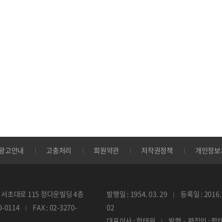
광고안내
고충처리
회원약관
저작권정책
개인정보
서초대로 115 정다운빌딩 4층
발행일 : 1954. 03. 29
등록일 : 2016. 
70-0114
FAX : 02-3270-
02
대표이사 : 함태원
발행 · 편집인 : 함