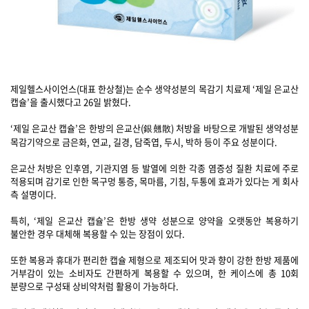
제일헬스사이언스(대표 한상철)는 순수 생약성분의 목감기 치료제 ‘제일 은교산
캡슐’을 출시했다고 26일 밝혔다.
‘제일 은교산 캡슐’은 한방의 은교산(銀翹散) 처방을 바탕으로 개발된 생약성분
목감기약으로 금은화, 연교, 길경, 담죽엽, 두시, 박하 등이 주요 성분이다.
은교산 처방은 인후염, 기관지염 등 발열에 의한 각종 염증성 질환 치료에 주로
적용되며 감기로 인한 목구멍 통증, 목마름, 기침, 두통에 효과가 있다는 게 회사
측 설명이다.
특히, ‘제일 은교산 캡슐’은 한방 생약 성분으로 양약을 오랫동안 복용하기
불안한 경우 대체해 복용할 수 있는 장점이 있다.
또한 복용과 휴대가 편리한 캡슐 제형으로 제조되어 맛과 향이 강한 한방 제품에
거부감이 있는 소비자도 간편하게 복용할 수 있으며, 한 케이스에 총 10회
분량으로 구성돼 상비약처럼 활용이 가능하다.