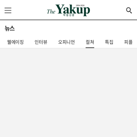
뉴스
웰에이징
인터뷰
오피니언
컬쳐
특집
피플