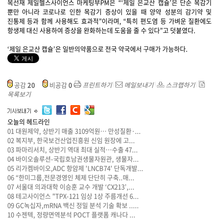
목선재 제일헬스사이언스 마케팅부PM은 “‘제일 은교산 캡슐’은 단순 목감기
뿐만 아니라 코로나로 인한 목감기 증상이 있을 때 양약 성분의 감기약 및
진통제 등과 함께 사용해도 효과적”이라며, “특히 편도염 등 가벼운 질환에도
항생제 대신 사용하여 증상을 완화하는데 도움을 줄 수 있다”고 덧붙였다.
‘제일 은교산 캡슐’은 일반의약품으로 전국 약국에서 구매가 가능하다.
공감
20
비공감
0
프린트하기
메일보내기
스크랩하기
목록보기
오늘의 헤드라인
01
대원제약, 상반기 매출 3109억원… 만성질환·...
02
복지부, 한국보건산업진흥원 신임 원장에 고...
03
파마리서치, 상반기 역대 최대 실적…수출 47...
04
바이오솔루션-국립호남권생물자원관, 생물자...
05
리가켐바이오,ADC 항암제 'LNCB74' 단독개발...
06
“한미그룹,전문경영인 체제 단단히 구축..매...
07
서울대 의과대학 이승훈 교수 개발 ‘CX213’,...
08
테고사이언스 "TPX-121 임상 1상 주름개선 6...
09
GC녹십자,mRNA 백신 정밀 분석 기술 확보 .....
10
수젠텍, 정량면역분석 POCT 플랫폼 캐나다 ...