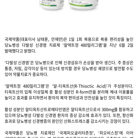
국제약품(대표이사 남태훈, 안재만)은 1일 1회 복용으로 복용 편리성을 높인
당뇨병성 다발성 신경염 치료제 ‘알덱트정 480밀리그램’을 지난 6월 2일
발매했다고 밝혔다.
‘다발성 신경염’은 당뇨병으로 인해 신경섬유가 손상을 받아 생긴다. 주 증상은
통증, 저림, 감각이상 등이 있는데 방치할 경우 당뇨병성 궤양으로 발전할 수도
있어 약물치료가 중요하다.
‘알덱트정 480밀리그램’은 ‘알-티옥트산(R-Thioctic Acid)’가 주성분이다.
티옥트산의 입체 이성질체 중 활성 성분인 R-form만을 분리해 체내 이용률을
높이고 효과를 유지하면서 환자의 복약 편의성과 안전성을 높인 것이 특징이다.
활성 성분인 알티옥트산트로메타민염은 알티옥트산으로서 300mg를 함유하고
있으며 당뇨병성 다발성 신경염 환자의 증상 감소에 효과가 있다. 또한, 항산화
효과로 당뇨병성 신경병증의 원인인 산화스트레스를 감소시키는 강점이 있다.
국제약품은 당뇨병 치료제인 ‘국제피오글리타존정’, ‘피오비스정’에 이어