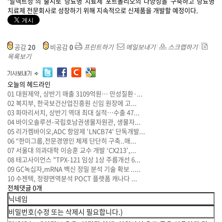
‘알덱트정’의 출시로 당뇨병 치료제 포트폴리오의 다양성을 구축하고 당뇨병
치료제 전문회사로 성장하기 위해 지속적으로 신제품을 개발할 예정이다.
공감
20
비공감
0
프린트하기
메일보내기
스크랩하기
목록보기
오늘의 헤드라인
01
대원제약, 상반기 매출 3109억원… 만성질환·...
02
복지부, 한국보건산업진흥원 신임 원장에 고...
03
파마리서치, 상반기 역대 최대 실적…수출 47...
04
바이오솔루션-국립호남권생물자원관, 생물자...
05
리가켐바이오,ADC 항암제 'LNCB74' 단독개발...
06
“한미그룹,전문경영인 체제 단단히 구축..매...
07
서울대 의과대학 이승훈 교수 개발 ‘CX213’,...
08
테고사이언스 "TPX-121 임상 1상 주름개선 6...
09
GC녹십자,mRNA 백신 정밀 분석 기술 확보 .....
10
수젠텍, 정량면역분석 POCT 플랫폼 캐나다 ...
전체댓글
0
개