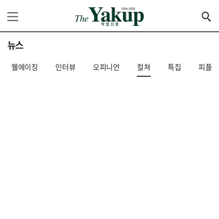
뉴스
웰에이징
인터뷰
오피니언
컬쳐
특집
피플