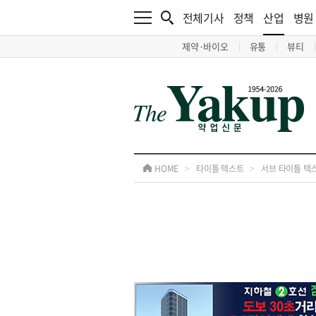
전체기사
정책
산업
병원
제약·바이오
유통
뷰티
HOME
>
타이틀 텍스트
>
서브 타이틀 텍