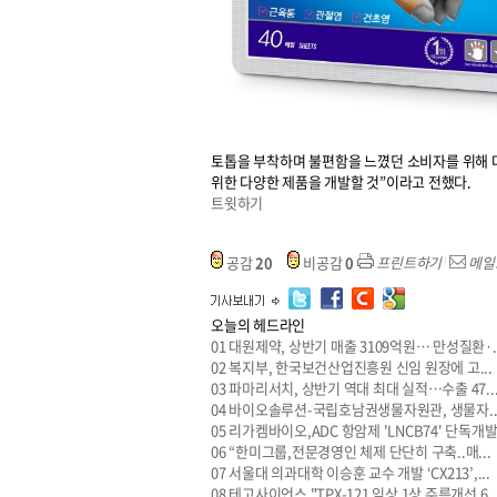
토톱을 부착하며 불편함을 느꼈던 소비자를 위해 
위한 다양한 제품을 개발할 것”이라고 전했다.
트윗하기
공감
20
비공감
0
프린트하기
메일
오늘의 헤드라인
01
대원제약, 상반기 매출 3109억원… 만성질환·..
02
복지부, 한국보건산업진흥원 신임 원장에 고...
03
파마리서치, 상반기 역대 최대 실적…수출 47..
04
바이오솔루션-국립호남권생물자원관, 생물자..
05
리가켐바이오,ADC 항암제 'LNCB74' 단독개발.
06
“한미그룹,전문경영인 체제 단단히 구축..매...
07
서울대 의과대학 이승훈 교수 개발 ‘CX213’,...
08
테고사이언스 "TPX-121 임상 1상 주름개선 6..