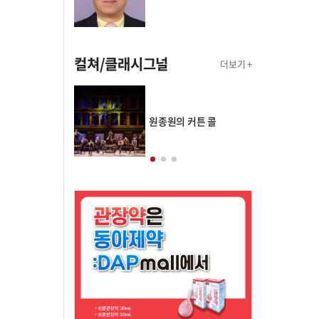
컬쳐/클래시그널
더보기 +
의 클래스토리
원종원의 커튼 콜