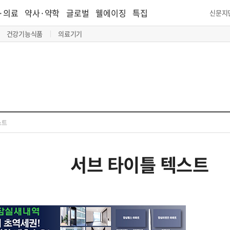
·의료
약사·약학
글로벌
웰에이징
특집
신문지
건강기능식품
의료기기
스트
서브 타이틀 텍스트