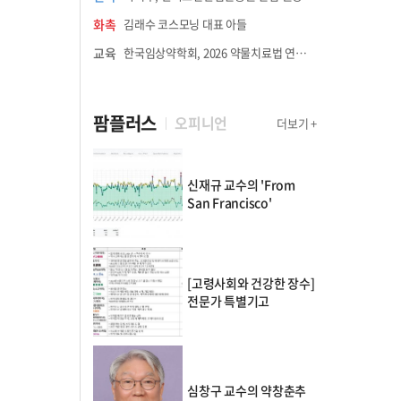
화촉
김래수 코스모닝 대표 아들
교육
한국임상약학회, 2026 약물치료법 연수강좌 8월 21일 개최
팜플러스
오피니언
더보기 +
신재규 교수의 'From
San Francisco'
[고령사회와 건강한 장수]
전문가 특별기고
심창구 교수의 약창춘추