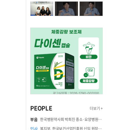
PEOPLE
더보기 +
부음
한국병원약사회 박희진 중소·요양병원이사(충청북도 청주의료원 약제팀장) 부친상
인사
복지부, 한국보건산업진흥원 신임 원장에 고상백 교수 임명