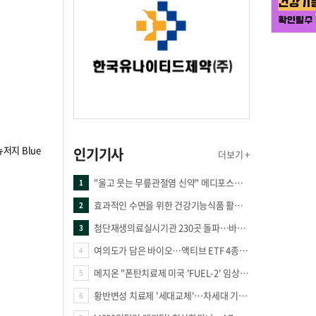
저지 Blue
인기기사
더보기 +
"울고 웃는 무릎관절염 신약" 메디포스트·강스템·네이처셀 전진, 코오롱티슈진 반전 과제
1
효과적인 수면을 위한 건강기능식품 활용법
2
첨단재생의료실시기관 230곳 돌파…바이오 새 시장 꿈틀
3
여의도가 담은 바이오…액티브 ETF 4종의 선택은
4
메지온 "폰탄치료제 미국 'FUEL-2' 임상 프로토콜 영국 승인"
5
황반변성 치료제 '세대교체'…차세대 기전 경쟁 본격화
6