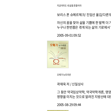
지금이라도 네 삶을 흔들어라
보리스 폰 슈메르체크/ 진임선 옮김/다른
자신의 꿈을 찾아 삶을 기쁨에 한 발짝 더
누구나 한번쯤은 겪게 되는 삶의 기로에서 '자
2005-09-01 09:52
오메가 뉴트리션
곽재욱 저 / 신일상사
그 동안 약국임상약학, 약국약학개론, 영
영향을 미치는 것으로 알려진 지방산에 대한 
2005-08-29 09:44