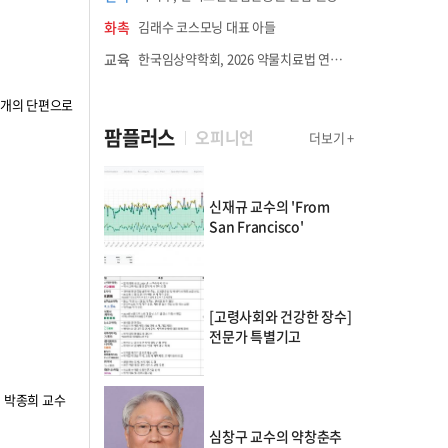
화촉
김래수 코스모닝 대표 아들
교육
한국임상약학회, 2026 약물치료법 연수강좌 8월 21일 개최
7개의 단편으로
팜플러스
오피니언
더보기 +
신재규 교수의 'From
San Francisco'
[고령사회와 건강한 장수]
전문가 특별기고
대 박종희 교수
심창구 교수의 약창춘추