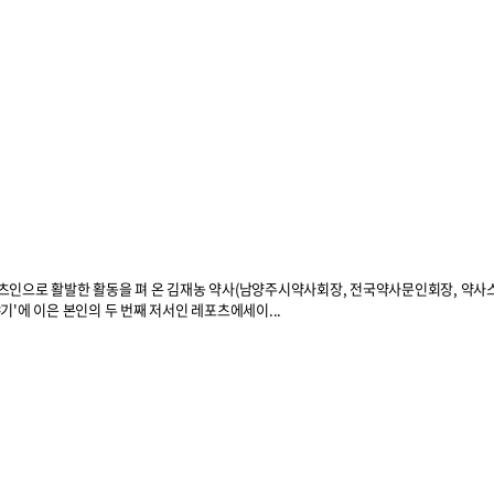
츠인으로 활발한 활동을 펴 온 김재농 약사(남양주시약사회장, 전국약사문인회장, 약
기'에 이은 본인의 두 번째 저서인 레포츠에세이...