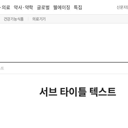
·의료
약사·약학
글로벌
웰에이징
특집
신문지
건강기능식품
의료기기
스트
서브 타이틀 텍스트