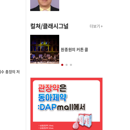
컬쳐/클래시그널
더보기 +
의 클래스토리
원종원의 커튼 콜
희수 총장의 저