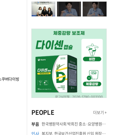
사스쿠버다이빙
PEOPLE
더보기 +
부음
한국병원약사회 박희진 중소·요양병원이사(충청북도 청주의료원 약제팀장) 부친상
인사
복지부, 한국보건산업진흥원 신임 원장에 고상백 교수 임명