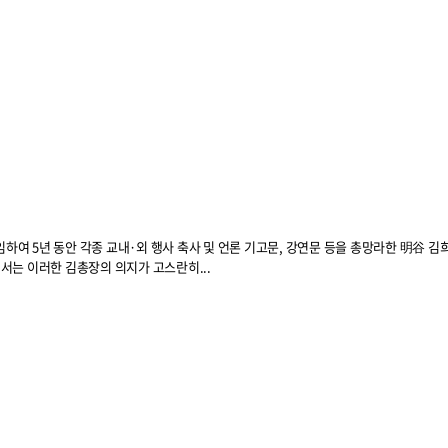
콜
안현정의 컬쳐포커스
박병준
임하여 5년 동안 각종 교내·외 행사 축사 및 언론 기고문, 강연문 등을 총망라한 明谷 김
책에서는 이러한 김총장의 의지가 고스란히...