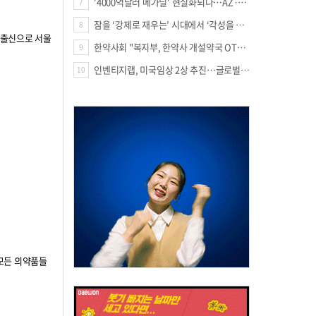
'4000억달러 메가딜' 현실화되나…AZ·BMS 합병설에 글로벌 제약업계 촉각
7
잠을 ‘강제로 재우는’ 시대에서 ‘각성을 낮추는’ 시대로
8
 출신으로 서울
한약사회 "복지부, 한약사 개설약국 OTC 공급 방해 더는 방관 말아야"
9
인벤티지랩, 미국임상 2상 추진…글로벌 팁스 통해 정부 지원 60억원 확보
10
상 모든 의약품들