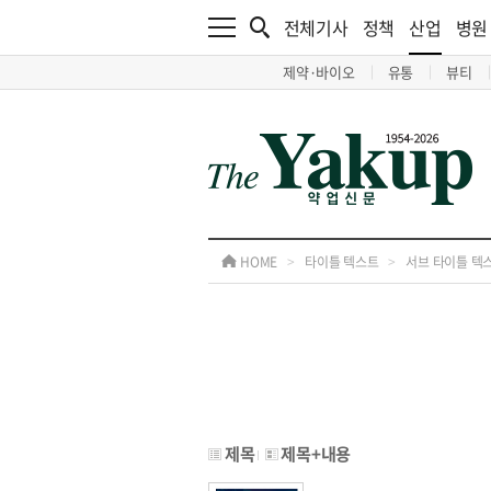
전체기사
정책
산업
병원
제약·바이오
유통
뷰티
HOME
>
타이틀 텍스트
>
서브 타이틀 텍
제목
제목+내용