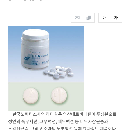
한국노바티스사의 라미실은 염산테르비나핀이 주성분으로
성인의 족부백선, 고부백선, 체부백선 등 피부사상균증과
조갑진균증, 그리고 소아의 두부백선 등에 효과적인 제품이다.