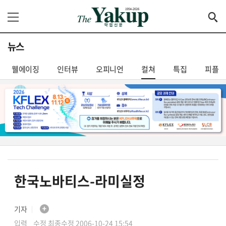
뉴스
웰에이징
인터뷰
오피니언
컬쳐
특집
피플
한국노바티스-라미실정
기자
│
입력 수정 최종수정 2006-10-24 15:54