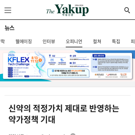
뉴스
약학
웰에이징
인터뷰
오피니언
컬쳐
특집
신약의 적정가치 제대로 반영하는
약가정책 기대