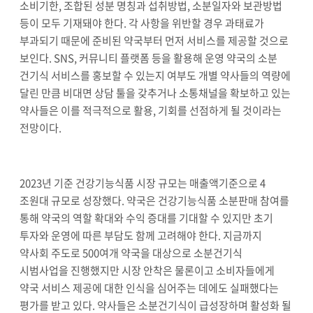
소비기한
,
조합된 성분 명칭과 섭취방법
,
소분일자와 보관방법
등이 모두 기재돼야 한다
.
각 사항을 위반할 경우 과태료가
부과되기 때문에 준비된 약국부터 먼저 서비스를 제공할 것으로
보인다
. SNS,
커뮤니티 플랫폼 등을 활용해 운영 약국의 소분
건기식 서비스를 홍보할 수 있는지 여부도 개별 약사들의 역량에
달린 만큼 비대면 상담 툴을 갖추거나 소통채널을 확보하고 있는
약사들은 이를 적극적으로 활용
,
기회를 선점하게 될 것이라는
전망이다
.
2023
년 기준 건강기능식품 시장 규모는 매출액기준으로
4
조원대 규모로 성장했다
.
약국은 건강기능식품 소분판매 참여를
통해 약국의 역할 확대와 수익 증대를 기대할 수 있지만 초기
투자와 운영에 따른 부담도 함께 고려해야 한다
.
지금까지
약사회 주도로
500
여개 약국을 대상으로 소분건기식
시범사업을 진행했지만 시장 안착은 물론이고 소비자들에게
약국 서비스 제공에 대한 인식을 심어주는 데에도 실패했다는
평가를 받고 있다
.
약사들은 소분건기식이 급성장하며 활성화 될