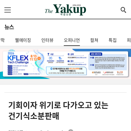
뉴스
약학
웰에이징
인터뷰
오피니언
컬쳐
특집
기회이자 위기로 다가오고 있는
건기식소분판매