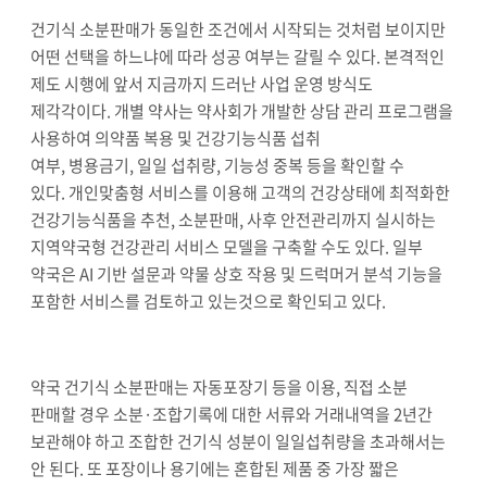
건기식 소분판매가 동일한 조건에서 시작되는 것처럼 보이지만
어떤 선택을 하느냐에 따라 성공 여부는 갈릴 수 있다
.
본격적인
제도 시행에 앞서 지금까지 드러난 사업 운영 방식도
제각각이다
.
개별 약사는 약사회가 개발한 상담 관리 프로그램을
사용하여 의약품 복용 및 건강기능식품 섭취
여부
,
병용금기
,
일일 섭취량
,
기능성 중복 등을 확인할 수
있다
.
개인맞춤형 서비스를 이용해 고객의 건강상태에 최적화한
건강기능식품을 추천
,
소분판매
,
사후 안전관리까지 실시하는
지역약국형 건강관리 서비스 모델을 구축할 수도 있다
.
일부
약국은
AI
기반 설문과 약물 상호 작용 및 드럭머거 분석 기능을
포함한 서비스를 검토하고 있는것으로 확인되고 있다
.
약국 건기식 소분판매는 자동포장기 등을 이용
,
직접 소분
판매할 경우 소분
·
조합기록에 대한 서류와 거래내역을
2
년간
보관해야 하고 조합한 건기식 성분이 일일섭취량을 초과해서는
안 된다
.
또 포장이나 용기에는 혼합된 제품 중 가장 짧은