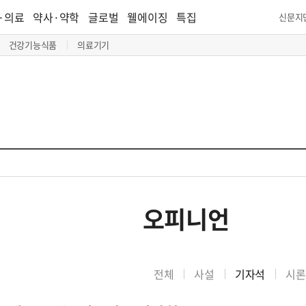
·의료
약사·약학
글로벌
웰에이징
특집
신문지
건강기능식품
의료기기
오피니언
전체
사설
기자석
시론