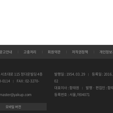
광고안내
고충처리
회원약관
저작권정책
개인정보
서초대로 115 정다운빌딩 4층
발행일 : 1954. 03. 29
등록일 : 2016. 
70-0114
FAX : 02-3270-
02
대표이사 : 함태원
발행 · 편집인 : 함
ebmaster@yakup.com
등록번호 : 서울,아04071
모바일 버전