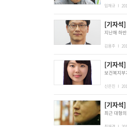
임채규
201
[기자석]
김용주
201
신은진
201
[기자석]
최재경
201