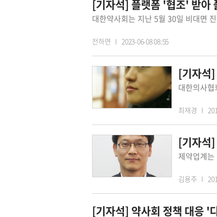
[기자석] 플랫폼 '협조' 받아
전하연
2023-06-08 08:55
[기자석]
최재경
201
[기자석
김용주
201
[기자석] 약사회 정책 대응 '