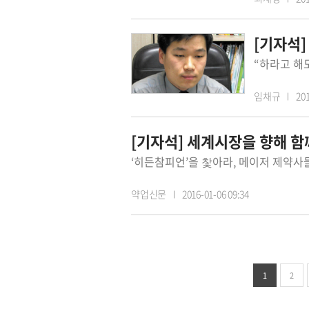
[기자석
임채규
201
[기자석] 세계시장을 향해 함
약업신문
2016-01-06 09:34
1
2