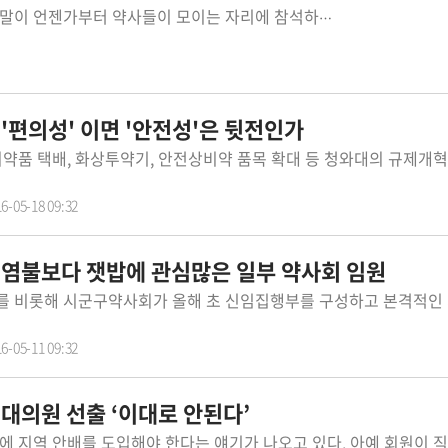
‘약사사회 현안들이 쉽지만은 않다.’ 이 말이 언젠가부터 약사들이 모이는 자리에 참석하는 내외빈들의 단골 멘트가 됐다. 이 말처럼 쉽지 않은 상황이 약사사회를 흔들고 있다. 업권수호와 직능의 자존감이 걸린 원격화상투약기 도입과 조제약 택배, 안전상비약 품목 확대 등 정책 현안 대응이 어느때 보다도 중요한 시점이다. 정책관련 정부 대관을 담당하고 있는 대한약사회의 역할이 중요해 질수밖에 없다. 그러나, 약사관련 크고 작은 정책 사안이 관련기관에 입법예고나 고시 되면서 정책 대응에 대한 불안감도 높은 상황이다. 일선 약사들이나 젊은 약사들은 약사회 정책 상황에 대해 언론에 공개된 내용외에 별다른 정보가 없다보니 불안감만 더 커질 뿐이다. 대한약사회는 지난 15일 시도약사회장 및 임원들과 규제악법에 대한 결의대회를 열었다. 300여명의 약사회 관계자들이 화상투약기 반대를 외치는 구호제창과 결의문을 낭독하면서 내부 의지를 다지는 자리로는 의미가 있었지만, 정부 대응 효과에 대해서는 물음표를 찍게된다. 서울의 젊은 약사들이 모인 자리에서 한 약사는 약사회 정책회무에 대해 쓴소리를 했다. 타 단체에서는 복지부나 대기업 임원 출신 인물을 상근 임원을 영입해 전문적으로 정책 대응을 하게 하는데, 약사회는 언제까지 약사들만으로 기재부, 복지부가 주도하는 정책을 감당 할것이냐는 물음이었다. 약사문제는 약사가 잘안다는 말로 일축하기에는 가볍게 넘길 말은 아니라는 생각이 든다. 식약처나 복지부에 약사 출신 공무원이 활동하고 있고, 공문원직을 떠나 약사사회의 일원이 된 이들도 존재한다. 약사직능일반약이 편의점으로 나갈때를 회상한다면, 당시의 약사회 집행부가 지금보다 대응 노력을 덜했다고 단언하긴 어렵다. 보건의료인을 바라보는 사회적 인식이 달라지고 있는 상황에서 약사회의 정책 대응에 다른 시각이 필요한 것은 아닌지 고민해 볼 필요가 있다.
 '편의성' 이면 '안전성'은 뒷전인가
6-05-18 09:32
] 염불보다 잿밥에 관심많은 일부 약사회 임원
6-05-11 09:32
 대의원 선출 ‘이대로 안된다’