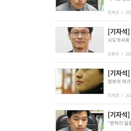
임채규
201
[기자석
김용주
201
[기자석]
최재경
201
[기자석