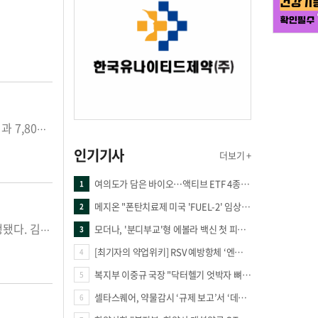
대한의사협회 등 의사단체와 약사단체인 약준모가 최근 공정위로부터 각각 11억과 7,800만원이라는 과징금 처분을 받았다. 두 단체 모두 의사, 약사라는 우월적 지위를 이용해 제약사 등에 거래중단이라는 요구로 한의사와 한약사를 압박했기 때문이다. 의협과 약준모 모두 직능간의 모호한 역할이 갈등으로 어어진 상황으로 상대 단체에 비해 우월적 힘을 가진 쪽이 다른 한쪽을 압박하기 위해 거래처를 이용했다는 점에서 비슷한 모습이다. 같은 의사, 약사들은 왜 그랬는가는 이해할 수 있지만, 방법적인 면에서 국민들의 공감을 받긴 어려울 것이다. 언젠가부터 의사, 약사 단체가 직능 이익을 위해 거리로 나서는 것이 당연시 되면서 결의대회, 1인시위, 집단 농성 등 다양한 형태의 단체 행동이 진행되고 있다. 특히 원격진료와 원격화상투약기 등 정부의 보건의료 정책이 의약사의 직능과 역할을 위협한다고 생각될 때 회세를 이용한 압박은 필수적인 과정이었다. 그러나 이러한 집단 행동이 일반 국민의 공감을 받지 못하게 되면 '밥그릇 챙기기' 된다. 의사와 약사는 사회적 지위가 보장되는 전문직능이라는 점에서 의약단체가 주장하는 '국민의 건강수호'는 '밥그릇 챙기기'라는 말로 일축되고 곱지 않은 시선을 받아야 했다. '김영란법' 시행으로 이제는 뒤로 만나서 좋은게 좋은식의 대관업무도 할수 없게 되면서 조직적이고 합리적인 정부 대응을 하지 못하면 결국 퇴보되는 단체가 될뿐이다. 회원을 의식해 보여주기식, 떼쓰기식 대응은 더이상 힘을 얻지 못한다. 최근 국회 1인 시위를 진행 했던 대한약사회도 결국 2회만에 1인 시위를 잠정적으로 철회하고 합리적이고 효율적인 대응 방안을 모색하겠다는 발표를 한것도 이러한 맥락으로 이해할 수 있다. 한 정부기관 관계자는 "대화가 통하지 않는 단체는 양쪽을 힘들게만 할뿐이다. 정부정책이 불합리하다면 무조건 안된다가 아니라 대안을 제시하고 이를 설득하고 공감하는 과정이 필요하다"며 "의약 단체들의 대응 방법이 구태의연을 벗어나 스마트시대의 합리성을 갖추길 바란다"고 말한다. 달라지는 세태와 정부 정책의 정세를 파악해 적절한 대응을 순발력 있게 하는 일이 무엇보다 중요할 것이다.
인기기사
더보기 +
여의도가 담은 바이오…액티브 ETF 4종의 선택은
1
메지온 "폰탄치료제 미국 'FUEL-2' 임상 프로토콜 영국 승인"
2
모더나, '분디부교'형 에볼라 백신 첫 피험자 접종
제약업계는 물론 사회 전반에 엄청난 영향을 미칠 김영란법이 9월 28일부터 시행됐다. 김영란법은 부정정착을 금지해 우리 사회의 투명성을 높이기 위한 방안으로 제정됐다. 김영란법은 시행으로 적지 않은 혼란과 우려가 제기되고 있다. 대다수 산업의 영업활동이 위촉되고, 경기가 위축될 가능성이 크다는 지적이다. 호사가들은 김영란법을 '3대 대란'으로 지칭하고 있기도 하다. 임진왜란, 6,25동란에 이은 3대 대란이 김영란'이라는 것이다. 그만큼 김영란 법이 우리사회에 미칠 영향이 크다는 것을 지칭하는 것이다. 김영란법 시행으로 인해 산업 전반의 정상적인 영업활동까지 위축되고 있는 것은 현실로 드러나고 있다. 제도 시행에 따란 시범케이스로 적발되지 않기 위해 김연란법 적용 대상자들이 극도로 몸조심을 하고 있기 때문이다. 하지만 현재는 다소 혼란을 겪고 있지만 조만간 제도가 연착륙할 것이라는 데는 대부분 공감하고 있는 분위기다. 우리 의약계는 지난 2000년에 의약분업이 시행될 당시 큰 혼란을 겪었지만 제도를 안착시킨 선례가 있기 때문이다. 영업활동의 차질도 조만간 해결될 것으로 예측된다. 조만간 김영란 시행에 따란 위반사항이 사례별로 적발되고, 그 위반사항이 영업활동의 가이드라인으로 적용될 것이 분명하기 때문이다. 지난 2012년 시행된 리베이트 쌍벌제 시행으로 의약계의 부정불법해위는 사라질 근거를 마련한 바 있다. 이제 의약계는 김영란법은 그동안의 부정 불법 관행과의 단절을 고하는 계기가 삼아야 한다. 원칙과 규정을 지키면 김영란법의 저촉을 받을 일이 절대로 없다는 것을 명심해야 한다.
3
[최기자의 약업위키] RSV 예방항체 ‘엔플론시아’
4
복지부 이중규 국장 "닥터헬기 엇박자 뼈아파… 외상체계 전면 재정립"
5
셀타스퀘어, 약물감시 ‘규제 보고’서 ‘데이터 의사결정’으로 "PVX 전환 요구 커진다"
6