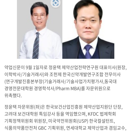
약업신문이 9월 1일자로 정윤택 제약산업전략연구원 대표이사(원장,
이학박사/기술거래사)와 조헌제 한국신약개발연구조합 전무이사
(연구개발진흥본부장(기술거래사/기술사업가치평가사,동국대
경영전문대학원 경영학석사/Pharm MBA)를 자문위원으로
위촉했다.
정윤택 자문위원(좌)은 한국보건산업진흥원 제약산업지원단 단장,
고려대 보건대학원 특임강사 등을 역임했으며, KFDC 법제학회
기획정책위원회 위원장, 미국약전위원회(USP) 한국컬설턴트,
식품의약품안전처 GBC 기획위원, 연세대학교 제약산업과 겸임교수,