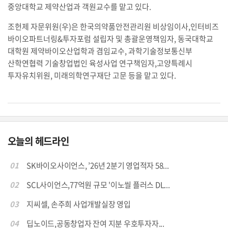
중앙대학교 제약산업과 객원교수를 맡고 있다.
조헌제 자문위원(우)은 한국의약품안전관리원 비상임이사,인터비즈
바이오파트너링&투자포럼 설립자 및 총괄운영책임자, 동국대학교
대학원 제약바이오산업학과 겸임교수, 과학기술정보통신부
산학연협력 기술창업법인 육성사업 연구책임자,고양특례시
투자유치위원, 미래의학연구재단 고문 등을 맡고 있다.
오늘의 헤드라인
01
SK바이오사이언스, ’26년 2분기 영업적자 58...
02
SCL사이언스,77억원 규모 '이노씰 플러스 DL...
03
지씨셀, 손주희 사업개발실장 영입
04
딥노이드,공동창업자 잔여 지분 우호투자자...