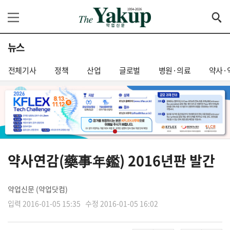
뉴스
전체기사
정책
산업
글로벌
병원·의료
약사·
약사연감(藥事年鑑) 2016년판 발간
약업신문 (약업닷컴)
입력 2016-01-05 15:35
수정 2016-01-05 16:02