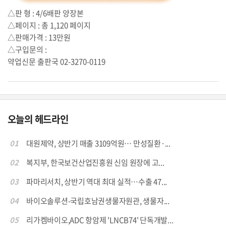
△판 형 : 4/6배판 양장본
△페이지 : 총 1,120 페이지
△판매가격 : 13만원
△구입문의 :
약업신문 출판국 02-3270-0119
오늘의 헤드라인
01
대원제약, 상반기 매출 3109억원… 만성질환·...
02
복지부, 한국보건산업진흥원 신임 원장에 고...
03
파마리서치, 상반기 역대 최대 실적…수출 47...
04
바이오솔루션-국립호남권생물자원관, 생물자...
05
리가켐바이오,ADC 항암제 'LNCB74' 단독개발...