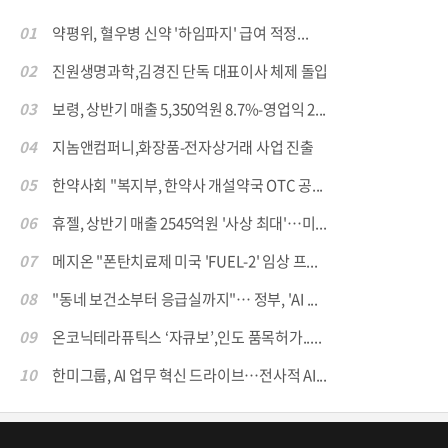
01
약평위, 혈우병 신약 '하임파지' 급여 적정...
02
진원생명과학,김경진 단독 대표이사 체제 돌입
03
보령, 상반기 매출 5,350억원 8.7%-영업익 2...
04
지놈앤컴퍼니,화장품-전자상거래 사업 진출
05
한약사회 "복지부, 한약사 개설약국 OTC 공...
06
휴젤, 상반기 매출 2545억원 '사상 최대'…미...
07
메지온 "폰탄치료제 미국 'FUEL-2' 임상 프...
08
"동네 보건소부터 응급실까지"… 정부, 'AI ...
09
온코닉테라퓨틱스 ‘자큐보’,인도 품목허가.....
10
한미그룹, AI 업무 혁신 드라이브…전사적 AI...