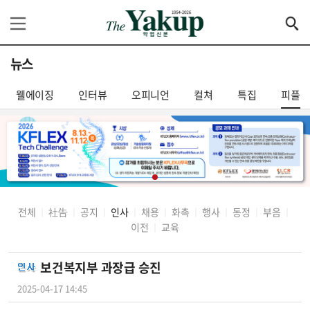
뉴스
웰에이징
인터뷰
오피니언
컬쳐
특집
피플
전체
社告
공지
인사
채용
화촉
행사
동정
부음
│
│
│
│
│
│
│
│
│
이전
교육
│
보건복지부 과장급 승진
2025-04-17 14:45